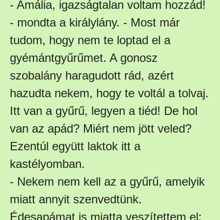
- Amália, igazságtalan voltam hozzád!
- mondta a királylány. - Most már
tudom, hogy nem te loptad el a
gyémántgyűrűmet. A gonosz
szobalány haragudott rád, azért
hazudta nekem, hogy te voltál a tolvaj.
Itt van a gyűrű, legyen a tiéd! De hol
van az apád? Miért nem jött veled?
Ezentúl együtt laktok itt a
kastélyomban.
- Nekem nem kell az a gyűrű, amelyik
miatt annyit szenvedtünk.
Édesapámat is miatta veszítettem el: