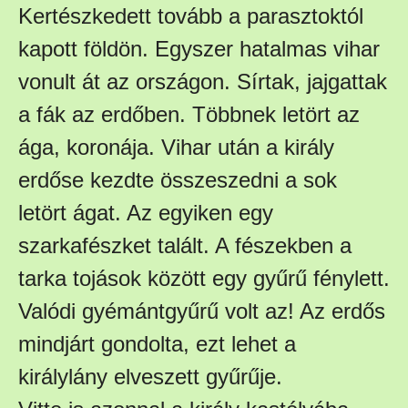
Kertészkedett tovább a parasztoktól
kapott földön. Egyszer hatalmas vihar
vonult át az országon. Sírtak, jajgattak
a fák az erdőben. Többnek letört az
ága, koronája. Vihar után a király
erdőse kezdte összeszedni a sok
letört ágat. Az egyiken egy
szarkafészket talált. A fészekben a
tarka tojások között egy gyűrű fénylett.
Valódi gyémántgyűrű volt az! Az erdős
mindjárt gondolta, ezt lehet a
királylány elveszett gyűrűje.