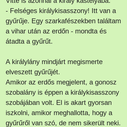
Vitte is azonnal a király kastélyába.
- Felséges királykisasszony! Itt van a
gyűrűje. Egy szarkafészekben találtam
a vihar után az erdőn - mondta és
átadta a gyűrűt.
A királylány mindjárt megismerte
elveszett gyűrűjét.
Amikor az erdős megjelent, a gonosz
szobalány is éppen a királykisasszony
szobájában volt. El is akart gyorsan
iszkolni, amikor meghallotta, hogy a
gyűrűről van szó, de nem sikerült neki.