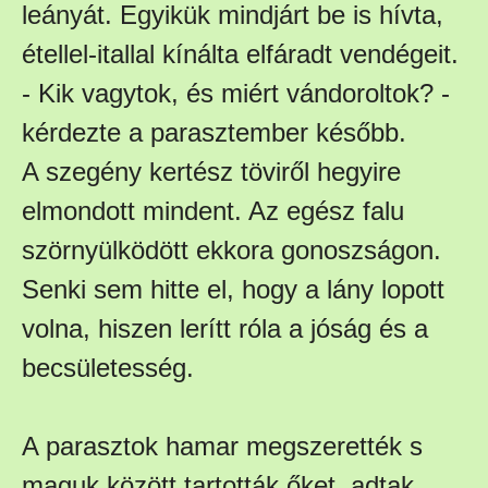
leányát. Egyikük mindjárt be is hívta,
étellel-itallal kínálta elfáradt vendégeit.
- Kik vagytok, és miért vándoroltok? -
kérdezte a parasztember később.
A szegény kertész töviről hegyire
elmondott mindent. Az egész falu
szörnyülködött ekkora gonoszságon.
Senki sem hitte el, hogy a lány lopott
volna, hiszen lerítt róla a jóság és a
becsületesség.
A parasztok hamar megszerették s
maguk között tartották őket, adtak