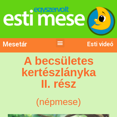
Mesetár
Esti videó
A becsületes
kertészlányka
II. rész
(népmese)