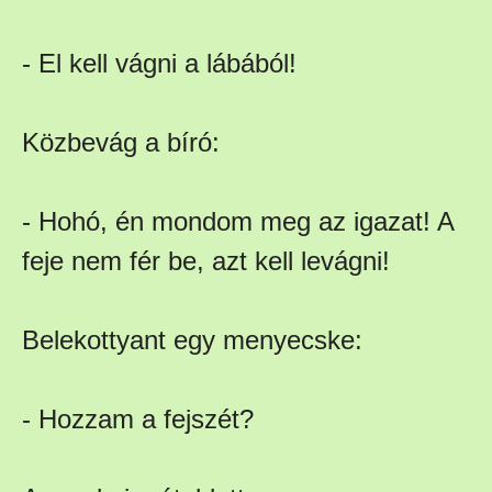
- El kell vágni a lábából!
Közbevág a bíró:
- Hohó, én mondom meg az igazat! A
feje nem fér be, azt kell levágni!
Belekottyant egy menyecske:
- Hozzam a fejszét?