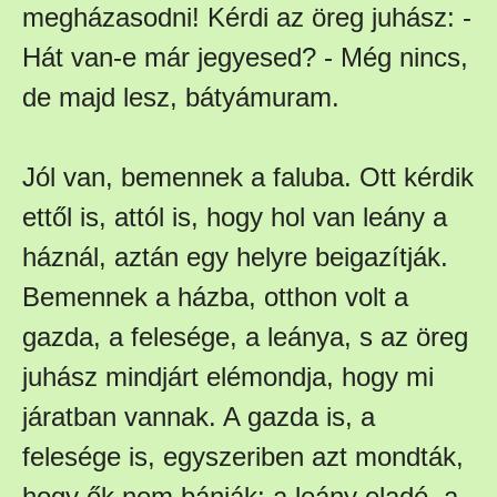
megházasodni! Kérdi az öreg juhász: -
Hát van-e már jegyesed? - Még nincs,
de majd lesz, bátyámuram.
Jól van, bemennek a faluba. Ott kérdik
ettől is, attól is, hogy hol van leány a
háznál, aztán egy helyre beigazítják.
Bemennek a házba, otthon volt a
gazda, a felesége, a leánya, s az öreg
juhász mindjárt elémondja, hogy mi
járatban vannak. A gazda is, a
felesége is, egyszeriben azt mondták,
hogy ők nem bánják: a leány eladó, a