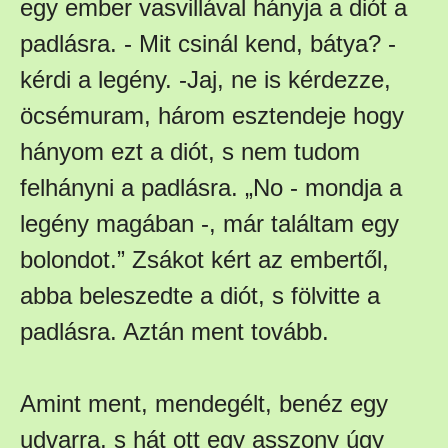
egy ember vasvillával hányja a diót a
padlásra. - Mit csinál kend, bátya? -
kérdi a legény. -Jaj, ne is kérdezze,
öcsémuram, három esztendeje hogy
hányom ezt a diót, s nem tudom
felhányni a padlásra. „No - mondja a
legény magában -, már találtam egy
bolondot.” Zsákot kért az embertől,
abba beleszedte a diót, s fölvitte a
padlásra. Aztán ment tovább.
Amint ment, mendegélt, benéz egy
udvarra, s hát ott egy asszony úgy