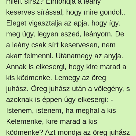
miért sírsz? Elmondja a leány
keserves sírással, hogy mire gondolt.
Eleget vigasztalja az apja, hogy így,
meg úgy, legyen eszed, leányom. De
a leány csak sírt keservesen, nem
akart felmenni. Utánamegy az anyja.
Annak is elkesergi, hogy kire marad a
kis ködmenke. Lemegy az öreg
juhász. Öreg juhász után a vőlegény, s
azoknak is éppen úgy elkesergi: -
Istenem, istenem, ha meghal a kis
Kelemenke, kire marad a kis
ködmenke? Azt mondja az öreg juhász