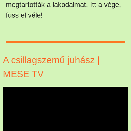
megtartották a lakodalmat. Itt a vége,
fuss el véle!
A csillagszemű juhász |
MESE TV