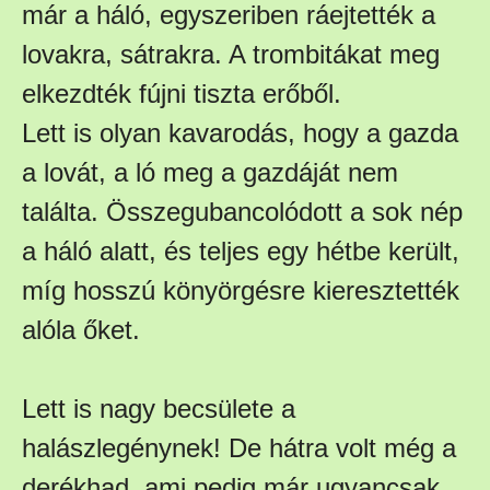
már a háló, egyszeriben ráejtették a
lovakra, sátrakra. A trombitákat meg
elkezdték fújni tiszta erőből.
Lett is olyan kavarodás, hogy a gazda
a lovát, a ló meg a gazdáját nem
találta. Összegubancolódott a sok nép
a háló alatt, és teljes egy hétbe került,
míg hosszú könyörgésre kieresztették
alóla őket.
Lett is nagy becsülete a
halászlegénynek! De hátra volt még a
derékhad, ami pedig már ugyancsak