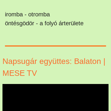
iromba - otromba
öntésgödör - a folyó árterülete
Napsugár együttes: Balaton |
MESE TV