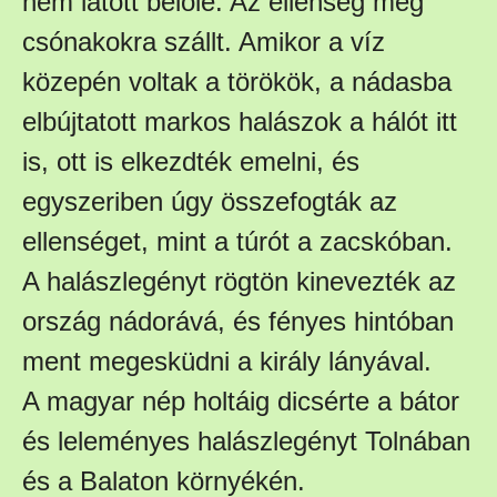
nem látott belőle. Az ellenség meg
csónakokra szállt. Amikor a víz
közepén voltak a törökök, a nádasba
elbújtatott markos halászok a hálót itt
is, ott is elkezdték emelni, és
egyszeriben úgy összefogták az
ellenséget, mint a túrót a zacskóban.
A halászlegényt rögtön kinevezték az
ország nádorává, és fényes hintóban
ment megesküdni a király lányával.
A magyar nép holtáig dicsérte a bátor
és leleményes halászlegényt Tolnában
és a Balaton környékén.