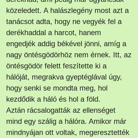
közeledett. A halászlegény most azt a
tanácsot adta, hogy ne vegyék fel a
derékhaddal a harcot, hanem
engedjék addig békével jönni, amíg a
nagy öntésgödörhöz nem érnek. Itt, az
öntésgödör felett feszítette ki a
hálóját, megrakva gyeptéglával úgy,
hogy senki se mondta meg, hol
kezdődik a háló és hol a föld.
Aztán rácsalogatták az ellenséget
mind egy szálig a hálóra. Amikor már
mindnyájan ott voltak, megeresztették