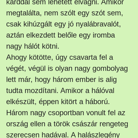
karddal sem lehetett elvágni. Amikor
megtalálta, nem szólt egy szót sem,
csak kihúzgált egy jó nyalábravalót,
aztán elkezdett belőle egy iromba
nagy hálót kötni.
Ahogy kötötte, úgy csavarta fel a
végét, végül is olyan nagy gombolyag
lett már, hogy három ember is alig
tudta mozdítani. Amikor a hálóval
elkészült, éppen kitört a háború.
Három nagy csoportban vonult fel az
ország ellen a török császár rengeteg
szerecsen hadával. A halászlegény