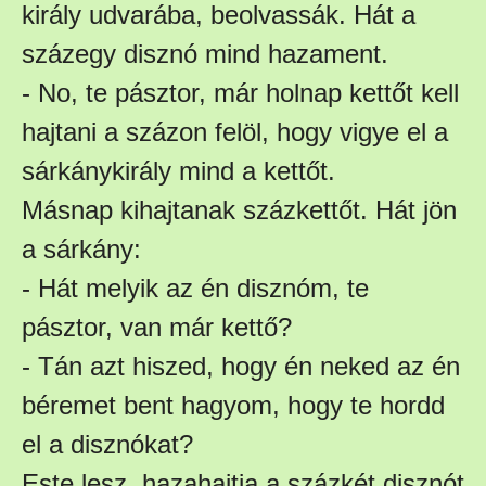
király udvarába, beolvassák. Hát a
százegy disznó mind hazament.
- No, te pásztor, már holnap kettőt kell
hajtani a százon felöl, hogy vigye el a
sárkánykirály mind a kettőt.
Másnap kihajtanak százkettőt. Hát jön
a sárkány:
- Hát melyik az én disznóm, te
pásztor, van már kettő?
- Tán azt hiszed, hogy én neked az én
béremet bent hagyom, hogy te hordd
el a disznókat?
Este lesz, hazahajtja a százkét disznót