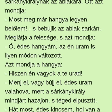
sárkánykirálynak az ablakára. Ott azt
mondja:
- Most meg már hangya legyen
belőlem! - s bebújik az ablak sarkán.
Meglátja a felesége, s azt mondja:
- Ó, édes hangyám, az én uram is
ilyen módon változott.
Azt mondja a hangya:
- Hiszen én vagyok a te urad!
- Menj el, vagy bújj el, édes uram
valahova, mert a sárkánykirály
mindjárt hazajön, s téged elpusztít.
- Hát most, édes kincsem, hol van a