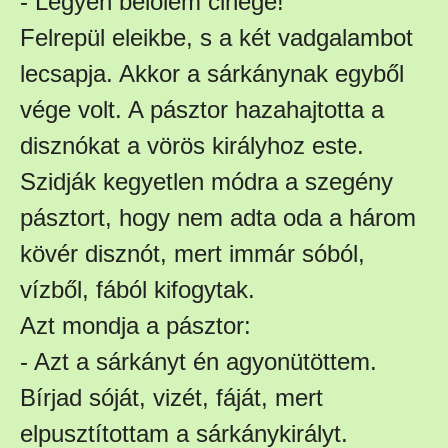
- Legyen belőlem cinege!
Felrepül eleikbe, s a két vadgalambot
lecsapja. Akkor a sárkánynak egyből
vége volt. A pásztor hazahajtotta a
disznókat a vörös királyhoz este.
Szidják kegyetlen módra a szegény
pásztort, hogy nem adta oda a három
kövér disznót, mert immár sóból,
vízből, fából kifogytak.
Azt mondja a pásztor:
- Azt a sárkányt én agyonütöttem.
Bírjad sóját, vizét, fáját, mert
elpusztítottam a sárkánykirályt.