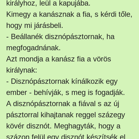
királyhoz, leül a kapujába.
Kimegy a kanásznak a fia, s kérdi tőle,
hogy mi járásbeli.
- Beállanék disznópásztornak, ha
megfogadnának.
Azt mondja a kanász fia a vörös
királynak:
- Disznópásztornak kínálkozik egy
ember - behívják, s meg is fogadják.
A disznópásztornak a fiával s az új
pásztorral kihajtanak reggel százegy
kövér disznót. Meghagyták, hogy a
százon felül egy disznót készítsék el