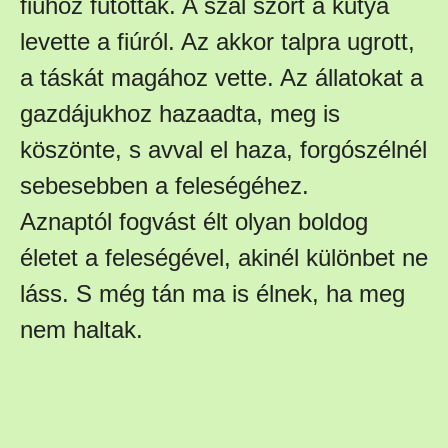
fiúhoz futottak. A szál szőrt a kutya
levette a fiúról. Az akkor talpra ugrott,
a táskát magához vette. Az állatokat a
gazdájukhoz hazaadta, meg is
köszönte, s avval el haza, forgószélnél
sebesebben a feleségéhez.
Aznaptól fogvást élt olyan boldog
életet a feleségével, akinél különbet ne
láss. S még tán ma is élnek, ha meg
nem haltak.