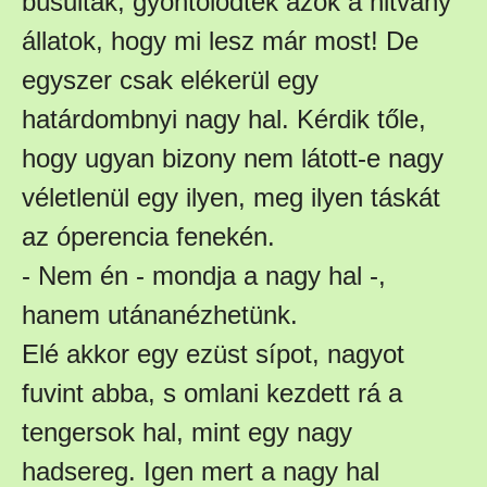
búsultak, gyöntölődtek azok a hitvány
állatok, hogy mi lesz már most! De
egyszer csak elékerül egy
határdombnyi nagy hal. Kérdik tőle,
hogy ugyan bizony nem látott-e nagy
véletlenül egy ilyen, meg ilyen táskát
az óperencia fenekén.
- Nem én - mondja a nagy hal -,
hanem utánanézhetünk.
Elé akkor egy ezüst sípot, nagyot
fuvint abba, s omlani kezdett rá a
tengersok hal, mint egy nagy
hadsereg. Igen mert a nagy hal