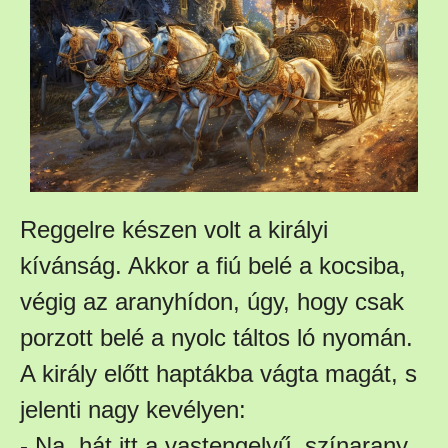
Reggelre készen volt a királyi
kívánság. Akkor a fiú belé a kocsiba,
végig az aranyhídon, úgy, hogy csak
porzott belé a nyolc táltos ló nyomán.
A király előtt haptákba vágta magát, s
jelenti nagy kevélyen:
- Na, hát itt a vastengelyű, színarany