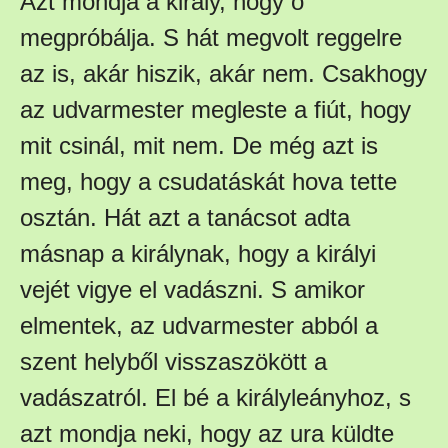
Azt mondja a király, hogy ő
megpróbálja. S hát megvolt reggelre
az is, akár hiszik, akár nem. Csakhogy
az udvarmester megleste a fiút, hogy
mit csinál, mit nem. De még azt is
meg, hogy a csudatáskát hova tette
osztán. Hát azt a tanácsot adta
másnap a királynak, hogy a királyi
vejét vigye el vadászni. S amikor
elmentek, az udvarmester abból a
szent helyből visszaszökött a
vadászatról. El bé a királyleányhoz, s
azt mondja neki, hogy az ura küldte