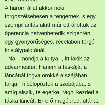
A három állat akkor neki
forgószélsebesen a tengernek, s egy
szempillantás alatt már ott állottak az
óperencia hetvenhetedik szigentén
egy gyönyörűséges, récelábon forgó
kristálypalotánál.
- Na - mondja a kutya -, itt lakik az
udvarmester. Hanem a táskáját a
láncánál fogva örökké a szájában
tartja. Ti bélopóztok a szobájába, s
amíg alszik, te egérke, rágni kezded a
táska láncát. Erre ő megébred, utánad