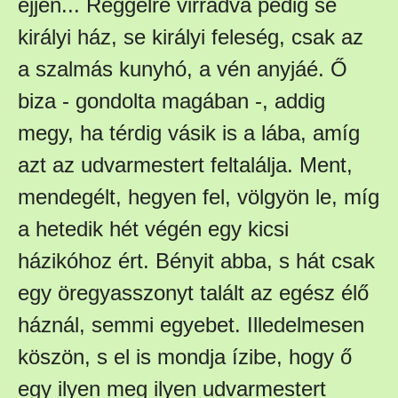
éjjen... Reggelre virradva pedig se
királyi ház, se királyi feleség, csak az
a szalmás kunyhó, a vén anyjáé. Ő
biza - gondolta magában -, addig
megy, ha térdig vásik is a lába, amíg
azt az udvarmestert feltalálja. Ment,
mendegélt, hegyen fel, völgyön le, míg
a hetedik hét végén egy kicsi
házikóhoz ért. Bényit abba, s hát csak
egy öregyasszonyt talált az egész élő
háznál, semmi egyebet. Illedelmesen
köszön, s el is mondja ízibe, hogy ő
egy ilyen meg ilyen udvarmestert