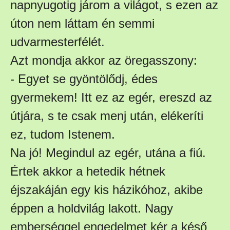
napnyugotig járom a világot, s ezen az
úton nem láttam én semmi
udvarmesterfélét.
Azt mondja akkor az öregasszony:
- Egyet se gyöntölődj, édes
gyermekem! Itt ez az egér, ereszd az
útjára, s te csak menj után, elékeríti
ez, tudom Istenem.
Na jó! Megindul az egér, utána a fiú.
Értek akkor a hetedik hétnek
éjszakáján egy kis házikóhoz, akibe
éppen a holdvilág lakott. Nagy
emberséggel engedelmet kér a késő