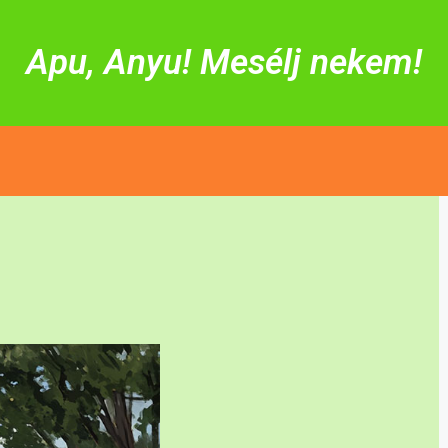
Apu, Anyu! Mesélj nekem!