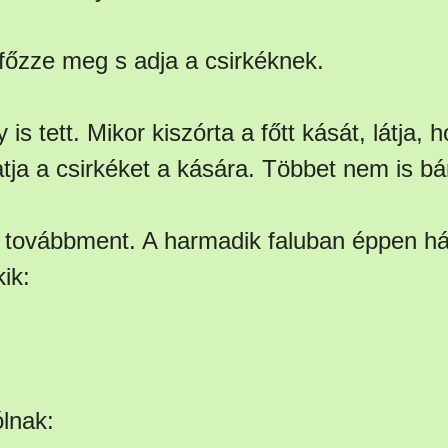
 főzze meg s adja a csirkéknek.
is tett. Mikor kiszórta a főtt kását, látja, 
tja a csirkéket a kására. Többet nem is bá
 továbbment. A harmadik faluban éppen há
ik:
lnak: