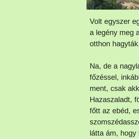
Volt egyszer e
a legény meg a
otthon hagyták
Na, de a nagyl
főzéssel, inká
ment, csak akko
Hazaszaladt, fö
főtt az ebéd, 
szomszédasszon
látta ám, hogy 