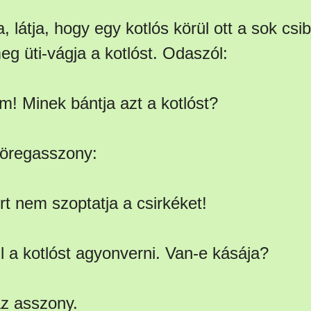
, látja, hogy egy kotlós körül ott a sok csi
g üti-vágja a kotlóst. Odaszól:
m! Minek bántja azt a kotlóst?
 öregasszony:
rt nem szoptatja a csirkéket!
l a kotlóst agyonverni. Van-e kásája?
 az asszony.