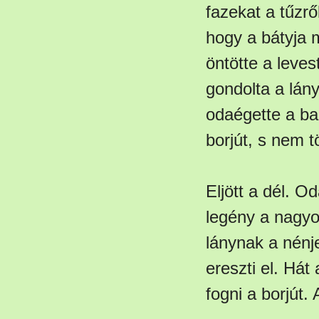
fazekat a tűzrő
hogy a bátyja 
öntötte a leves
gondolta a lán
odaégette a ba
borjút, s nem t
Eljött a dél. O
legény a nagyo
lánynak a nénj
ereszti el. Hát 
fogni a borjút.