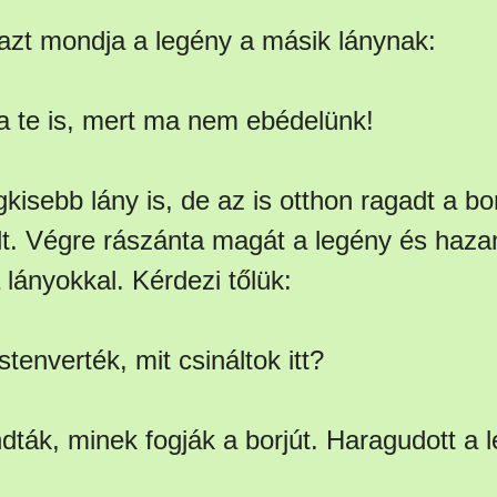
azt mondja a legény a másik lánynak:
za te is, mert ma nem ebédelünk!
isebb lány is, de az is otthon ragadt a bor
t. Végre rászánta magát a legény és haza
 lányokkal. Kérdezi tőlük:
stenverték, mit csináltok itt?
dták, minek fogják a borjút. Haragudott a l