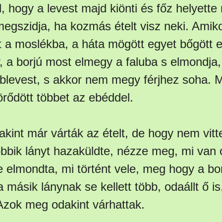
l, hogy a levest majd kiönti és főz helyette 
megszidja, ha kozmás ételt visz neki. Amik
t a moslékba, a háta mögött egyet bőgött e
y, a borjú most elmegy a faluba s elmondja
blevest, s akkor nem megy férjhez soha. 
örődött többet az ebéddel.
dakint már várták az ételt, de hogy nem vitt
bbik lányt hazaküldte, nézze meg, mi van 
e elmondta, mi történt vele, meg hogy a bo
a másik lánynak se kellett több, odaállt ő is
 Azok meg odakint várhattak.