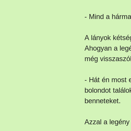
- Mind a hárma
A lányok kétség
Ahogyan a legén
még visszaszól
- Hát én most 
bolondot találo
benneteket.
Azzal a legény