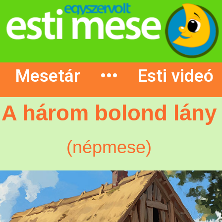
Mesetár
•••
Esti videó
A három bolond lány
(népmese)