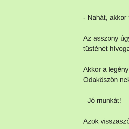
- Nahát, akkor
Az asszony úgy 
tüsténét hívoga
Akkor a legény
Odaköszön nek
- Jó munkát!
Azok visszaszó