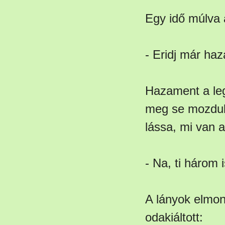
Egy idő múlva 
- Eridj már ha
Hazament a legk
meg se mozdul
lássa, mi van a
- Na, ti három i
A lányok elmon
odakiáltott: