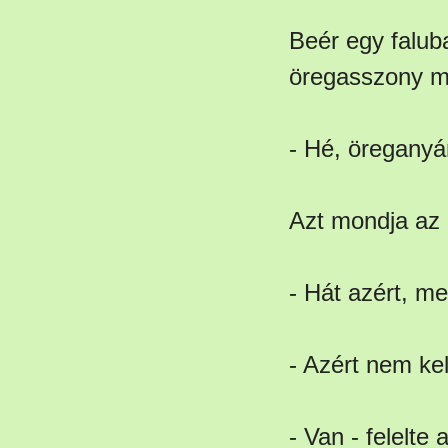
Beér egy faluba
öregasszony me
- Hé, öreganyá
Azt mondja az
- Hát azért, me
- Azért nem kel
- Van - felelte