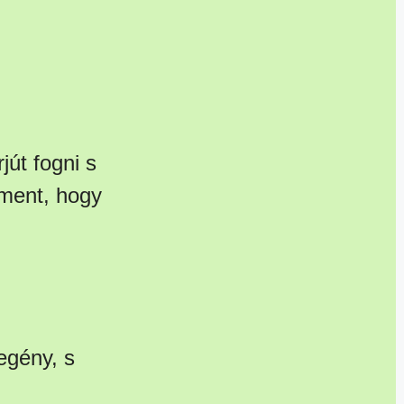
jút fogni s
ment, hogy
egény, s