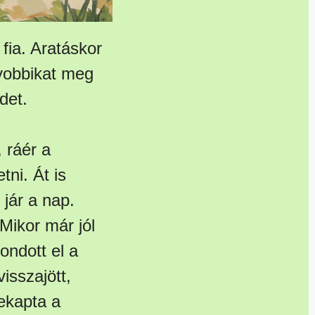
fia. Aratáskor
gyobbikat meg
det.
 ráér a
ni. Át is
 jár a nap.
 Mikor már jól
ondott el a
sszajött,
lekapta a