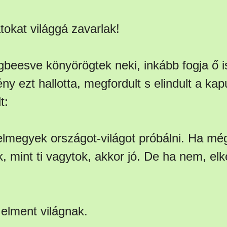
tokat világgá zavarlak!
beesve könyörögtek neki, inkább fogja ő is
y ezt hallotta, megfordult s elindult a ka
t:
elmegyek országot-világot próbálni. Ha mé
k, mint ti vagytok, akkor jó. De ha nem, elk
 elment világnak.