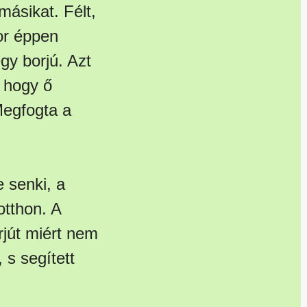
másikat. Félt,
or éppen
gy borjú. Azt
, hogy ő
Megfogta a
e senki, a
otthon. A
rjút miért nem
, s segített