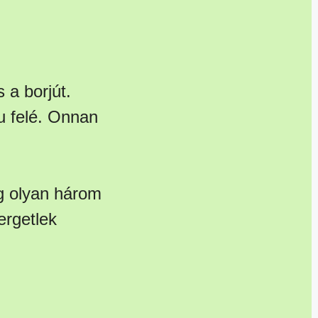
 a borjút.
pu felé. Onnan
g olyan három
ergetlek