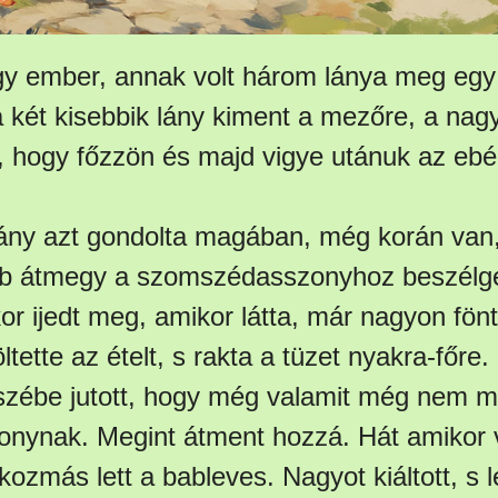
gy ember, annak volt három lánya meg egy 
 két kisebbik lány kiment a mezőre, a na
, hogy főzzön és majd vigye utánuk az ebé
ány azt gondolta magában, még korán van,
bb átmegy a szomszédasszonyhoz beszélget
r ijedt meg, amikor látta, már nagyon fönt
ltette az ételt, s rakta a tüzet nyakra-főre.
eszébe jutott, hogy még valamit még nem m
ynak. Megint átment hozzá. Hát amikor vi
kozmás lett a bableves. Nagyot kiáltott, s 