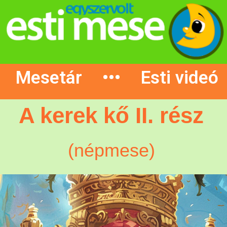
Mesetár
•••
Esti videó
A kerek kő II. rész
(népmese)