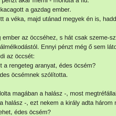
pénzt akar mérni - mondta a fiú.
 kacagott a gazdag ember.
itt a véka, majd utánad megyek én is, hadd
 ember az öccséhez, s hát csak szeme-szá
álmélkodástól. Ennyi pénzt még ő sem láto
i az öccsét:
zt a rengeteg aranyat, édes öcsém?
des öcsémnek szólította.
dolta magában a halász -, most megtréfálla
a halász -, ezt nekem a király adta három
lehet, édes öcsém?