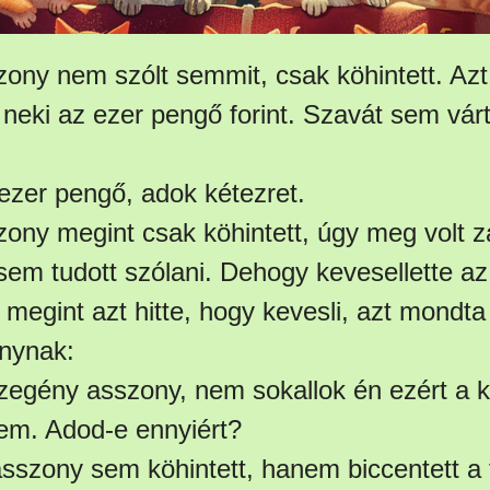
ny nem szólt semmit, csak köhintett. Azt h
neki az ezer pengő forint. Szavát sem vár
ezer pengő, adok kétezret.
ony megint csak köhintett, úgy meg volt 
sem tudott szólani. Dehogy kevesellette az
megint azt hitte, hogy kevesli, azt mondta
nynak:
 szegény asszony, nem sokallok én ezért a 
em. Adod-e ennyiért?
sszony sem köhintett, hanem biccentett a f