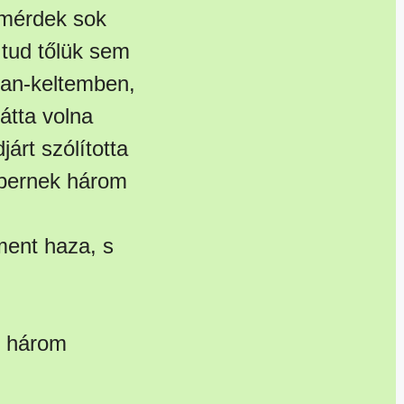
temérdek sok
 tud tőlük sem
ban-keltemben,
átta volna
árt szólította
mbernek három
ment haza, s
t három