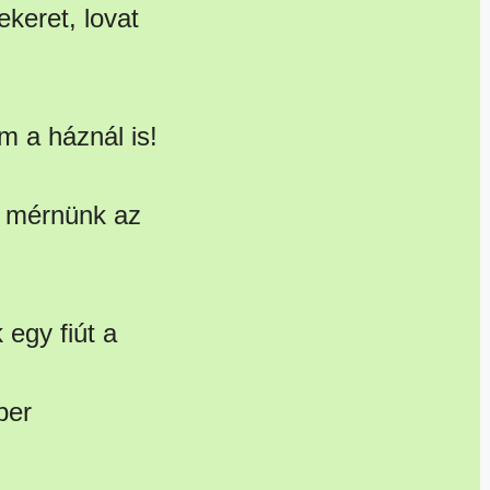
ekeret, lovat
 a háznál is!
e mérnünk az
egy fiút a
ber