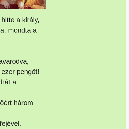
itte a király,
ta, mondta a
zavarodva,
 ezer pengőt!
 hát a
kőért három
ejével.