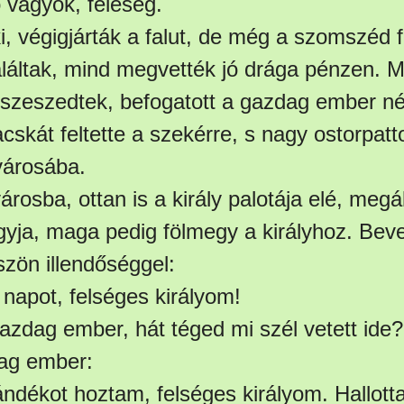
 vagyok, feleség.
, végigjárták a falut, de még a szomszéd fa
láltak, mind megvették jó drága pénzen. 
sszeszedtek, befogatott a gazdag ember né
skát feltette a szekérre, s nagy ostorpatt
 városába.
rosba, ottan is a király palotája elé, megáll
gyja, maga pedig fölmegy a királyhoz. Bevez
szön illendőséggel:
ó napot, felséges királyom!
gazdag ember, hát téged mi szél vetett ide?
ag ember:
ándékot hoztam, felséges királyom. Hallot