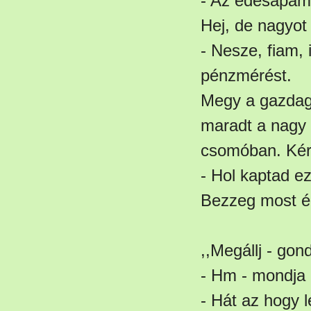
- Az édesapám 
Hej, de nagyot
- Nesze, fiam, 
pénzmérést.
Megy a gazdag
maradt a nagy 
csomóban. Kérd
- Hol kaptad e
Bezzeg most é
,,Megállj - gon
- Hm - mondja 
- Hát az hogy 