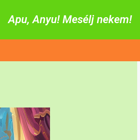
Apu, Anyu! Mesélj nekem!