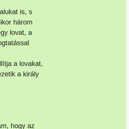
lukat is, s
Mikor három
gy lovat, a
ogtatással
ítja a lovakat,
etik a király
tam, hogy az