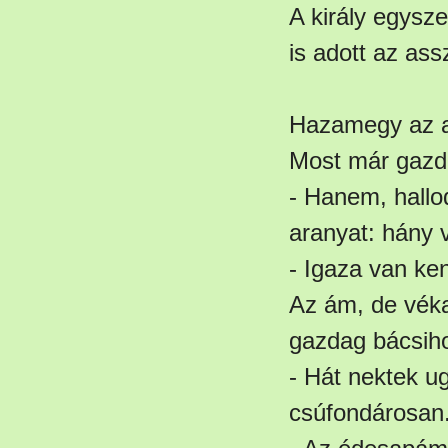
A király egysze
is adott az as
Hazamegy az a
Most már gazda
- Hanem, hallo
aranyat: hány 
- Igaza van ke
Az ám, de véka
gazdag bácsiho
- Hát nektek u
csúfondárosan