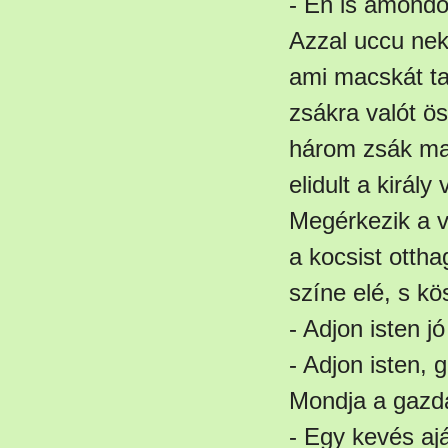
- Én is amondó
Azzal uccu neki
ami macskát ta
zsákra valót ö
három zsák mac
elidult a király
Megérkezik a vá
a kocsist ottha
színe elé, s kö
- Adjon isten j
- Adjon isten, 
Mondja a gazd
- Egy kevés aj