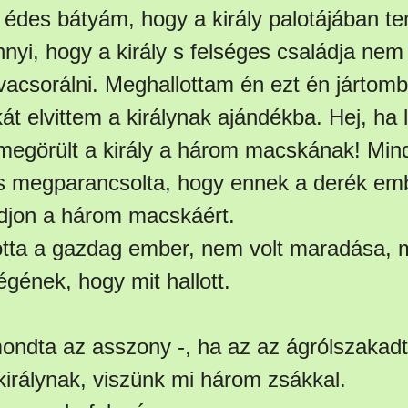
y, édes bátyám, hogy a király palotájában 
nyi, hogy a király s felséges családja nem
vacsorálni. Meghallottam én ezt én jártom
 elvittem a királynak ajándékba. Hej, ha l
megörült a király a három macskának! Mindj
 s megparancsolta, hogy ennek a derék e
djon a három macskáért.
otta a gazdag ember, nem volt maradása, 
gének, hogy mit hallott.
mondta az asszony -, ha az az ágrólszakad
királynak, viszünk mi három zsákkal.