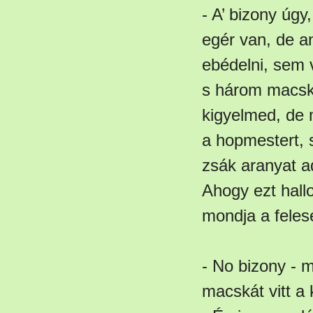
- A’ bizony úg
egér van, de an
ebédelni, sem 
s három macskát
kigyelmed, de 
a hopmestert,
zsák aranyat a
Ahogy ezt hall
mondja a felesé
- No bizony - 
macskát vitt a 