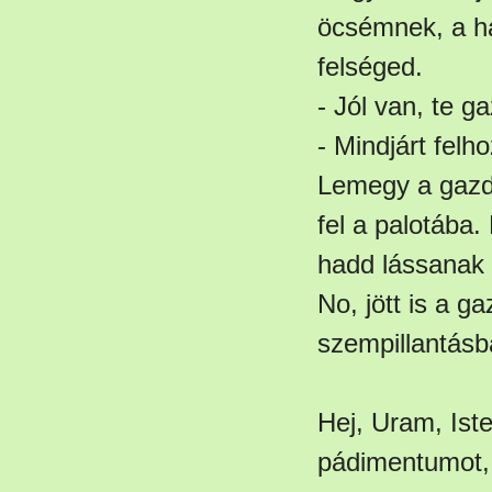
öcsémnek, a hal
felséged.
- Jól van, te g
- Mindjárt felh
Lemegy a gazda
fel a palotába.
hadd lássanak 
No, jött is a g
szempillantásb
Hej, Uram, Ist
pádimentumot, a