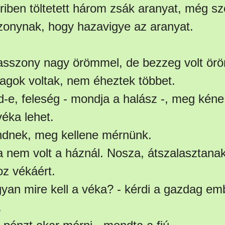
riben töltetett három zsák aranyat, még sz
szonynak, hogy hazavigye az aranyat.
sszony nagy örömmel, de bezzeg volt öröm
gok voltak, nem éheztek többet.
d-e, feleség - mondja a halász -, meg kén
véka lehet.
ndnek, meg kellene mérnünk.
 nem volt a háznál. Nosza, átszalasztanak 
z vékáért.
gyan mire kell a véka? - kérdi a gazdag em
.