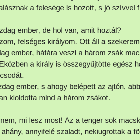
ásznak a felesége is hozott, s jó szívvel 
azdag ember, de hol van, amit hoztál?
ozom, felséges királyom. Ott áll a szekerem
g ember, hátára veszi a három zsák macsk
 Eközben a király is összegyűjtötte egész 
csodát.
azdag ember, s ahogy belépett az ajtón, ab
an kioldotta mind a három zsákot.
enem, mi lesz most! Az a tenger sok macsk
hány, annyifelé szaladt, nekiugrottak a fö