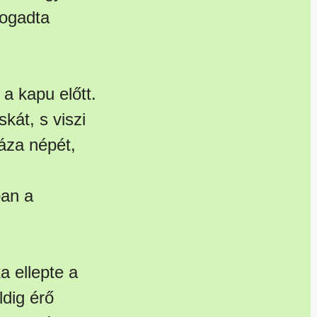
fogadta
 a kapu előtt.
át, s viszi
háza népét,
ban a
a ellepte a
ldig érő