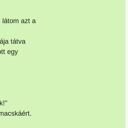
 látom azt a
ja tátva
tt egy
k!"
 macskáért.