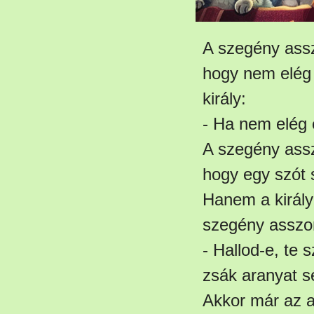
A szegény asszo
hogy nem elég 
király:
- Ha nem elég 
A szegény assz
hogy egy szót 
Hanem a király 
szegény asszo
- Hallod-e, te
zsák aranyat s
Akkor már az a