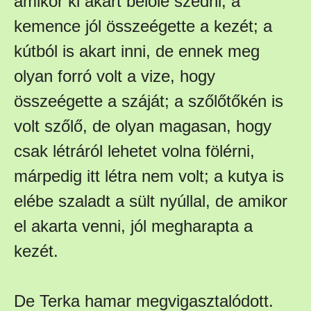
amikor ki akart belőle szedni, a
kemence jól összeégette a kezét; a
kútból is akart inni, de ennek meg
olyan forró volt a vize, hogy
összeégette a száját; a szőlőtőkén is
volt szőlő, de olyan magasan, hogy
csak létráról lehetet volna fölérni,
márpedig itt létra nem volt; a kutya is
elébe szaladt a sült nyúllal, de amikor
el akarta venni, jól megharapta a
kezét.
De Terka hamar megvigasztalódott.