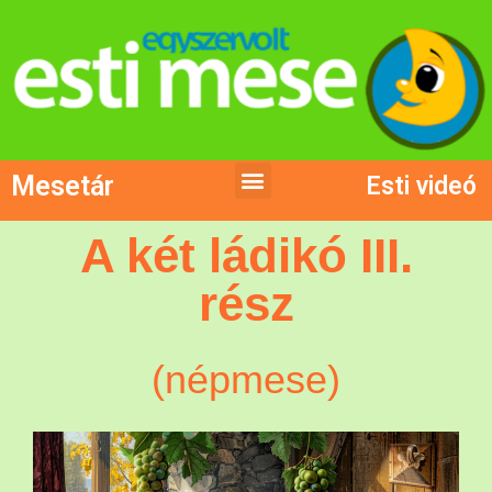
Mesetár
Esti videó
A két ládikó III.
rész
(népmese)