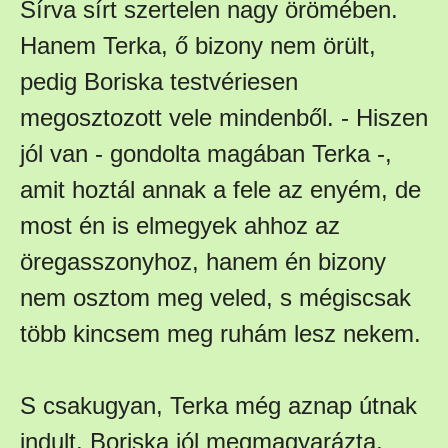
Sírva sírt szertelen nagy örömében.
Hanem Terka, ő bizony nem örült,
pedig Boriska testvériesen
megosztozott vele mindenből. - Hiszen
jól van - gondolta magában Terka -,
amit hoztál annak a fele az enyém, de
most én is elmegyek ahhoz az
öregasszonyhoz, hanem én bizony
nem osztom meg veled, s mégiscsak
több kincsem meg ruhám lesz nekem.
S csakugyan, Terka még aznap útnak
indult. Boriska jól megmagyarázta,