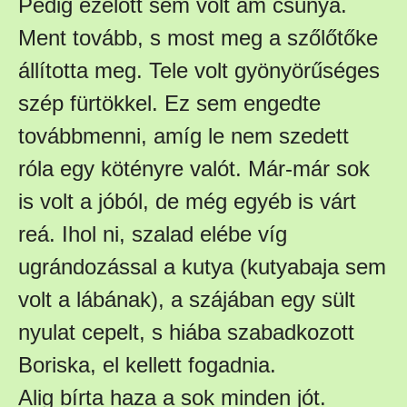
Pedig ezelőtt sem volt ám csúnya.
Ment tovább, s most meg a szőlőtőke
állította meg. Tele volt gyönyörűséges
szép fürtökkel. Ez sem engedte
továbbmenni, amíg le nem szedett
róla egy kötényre valót. Már-már sok
is volt a jóból, de még egyéb is várt
reá. Ihol ni, szalad elébe víg
ugrándozással a kutya (kutyabaja sem
volt a lábának), a szájában egy sült
nyulat cepelt, s hiába szabadkozott
Boriska, el kellett fogadnia.
Alig bírta haza a sok minden jót.