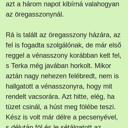
azt a három napot kibírná valahogyan
az öregasszonynál.
Rá is talált az öregasszony házára, az
fel is fogadta szolgálónak, de már első
reggel a vénasszony korábban kelt fel,
s Terka még javában horkolt. Mikor
aztán nagy nehezen felébredt, nem is
hallgatott a vénasszonyra, hogy mit
rendelt vacsorára. Azt hitte, elég, ha
tüzet csinál, a húst meg fölébe teszi.
Kész is volt már délre a pecsenyével,
s délután föl és le sétálgatott az