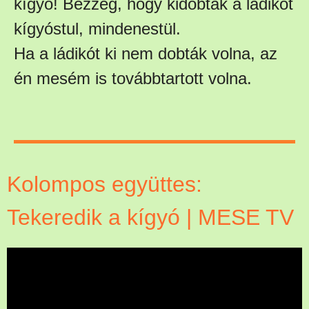
kígyó! Bezzeg, hogy kidobták a ládikót
kígyóstul, mindenestül.
Ha a ládikót ki nem dobták volna, az
én mesém is továbbtartott volna.
Kolompos együttes:
Tekeredik a kígyó | MESE TV