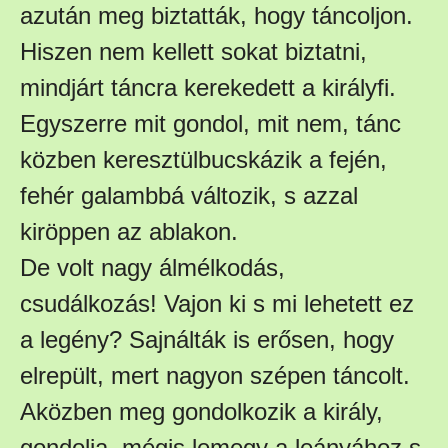
azután meg biztatták, hogy táncoljon.
Hiszen nem kellett sokat biztatni,
mindjárt táncra kerekedett a királyfi.
Egyszerre mit gondol, mit nem, tánc
közben keresztülbucskázik a fején,
fehér galambbá változik, s azzal
kiröppen az ablakon.
De volt nagy álmélkodás,
csudálkozás! Vajon ki s mi lehetett ez
a legény? Sajnálták is erősen, hogy
elrepült, mert nagyon szépen táncolt.
Aközben meg gondolkozik a király,
gondolja, mégis lemegy a leányához s