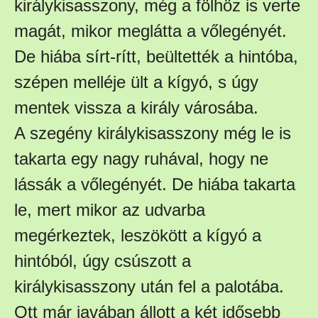
királykisasszony, még a fölhöz is verte
magát, mikor meglátta a vőlegényét.
De hiába sírt-rítt, beültették a hintóba,
szépen melléje ült a kígyó, s úgy
mentek vissza a király városába.
A szegény királykisasszony még le is
takarta egy nagy ruhával, hogy ne
lássák a vőlegényét. De hiába takarta
le, mert mikor az udvarba
megérkeztek, leszökött a kígyó a
hintóból, úgy csúszott a
királykisasszony után fel a palotába.
Ott már javában állott a két idősebb