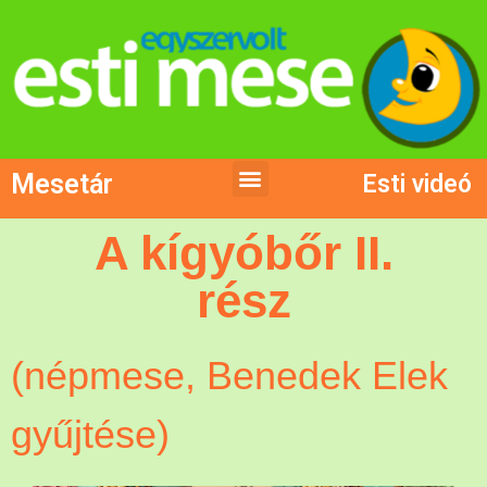
Mesetár
Esti videó
A kígyóbőr II.
rész
(népmese, Benedek Elek
gyűjtése)