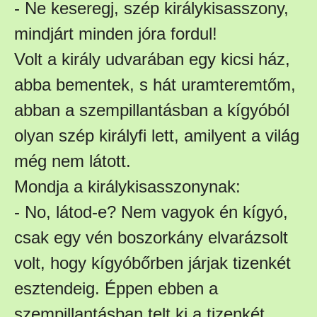
- Ne keseregj, szép királykisasszony,
mindjárt minden jóra fordul!
Volt a király udvarában egy kicsi ház,
abba bementek, s hát uramteremtőm,
abban a szempillantásban a kígyóból
olyan szép királyfi lett, amilyent a világ
még nem látott.
Mondja a királykisasszonynak:
- No, látod-e? Nem vagyok én kígyó,
csak egy vén boszorkány elvarázsolt
volt, hogy kígyóbőrben járjak tizenkét
esztendeig. Éppen ebben a
szempillantásban telt ki a tizenkét