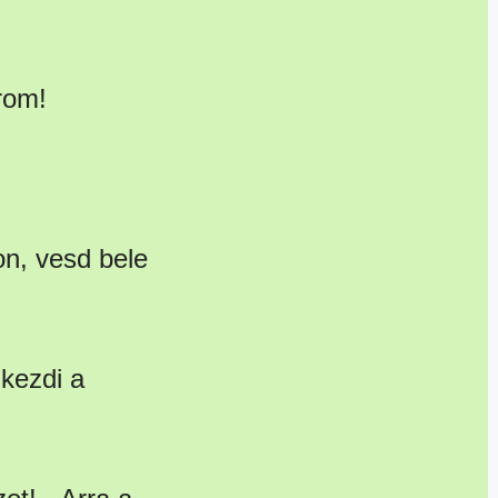
rom!
on, vesd bele
lkezdi a