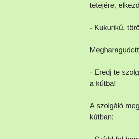
tetejére, elkezd
- Kukurikú, tö
Megharagudott 
- Eredj te szol
a kútba!
A szolgáló meg
kútban: