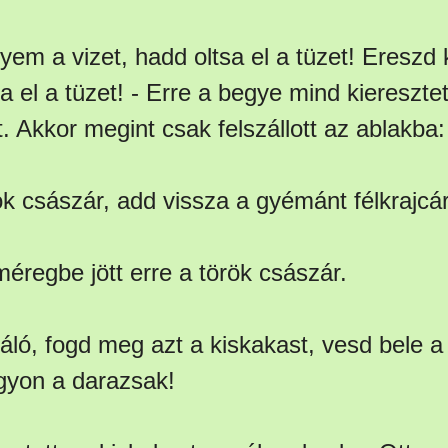
yem a vizet, hadd oltsa el a tüzet! Ereszd
sa el a tüzet! - Erre a begye mind kieresztet
et. Akkor megint csak felszállott az ablakba:
rök császár, add vissza a gyémánt félkrajcá
regbe jött erre a török császár.
lgáló, fogd meg azt a kiskakast, vesd bele
gyon a darazsak!