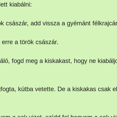
ett kiabálni:
rök császár, add vissza a gyémánt félkrajcá
erre a török császár.
gáló, fogd meg a kiskakast, hogy ne kiabálj
fogta, kútba vetette. De a kiskakas csak e