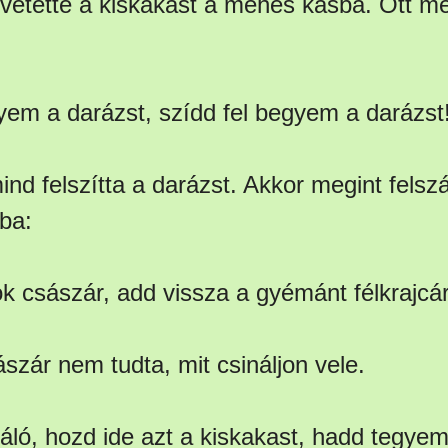
evetette a kiskakast a méhes kasba. Ott me
gyem a darázst, szídd fel begyem a darázst
nd felszítta a darázst. Akkor megint felszál
ba:
rök császár, add vissza a gyémánt félkrajcá
szár nem tudta, mit csináljon vele.
gáló, hozd ide azt a kiskakast, hadd tegyem