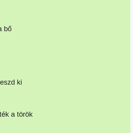
a bő
eszd ki
ték a török