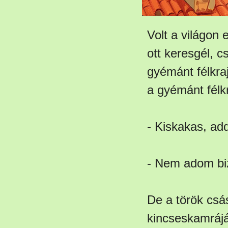
Volt a világon
ott keresgél, c
gyémánt félkraj
a gyémánt félkr
- Kiskakas, ad
- Nem adom bi
De a török csás
kincseskamrájá