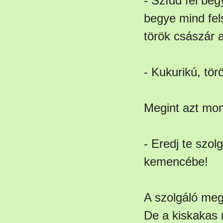
- Szídd fel beg
begye mind fels
török császár 
- Kukurikú, tö
Megint azt mon
- Eredj te szol
kemencébe!
A szolgáló meg
De a kiskakas 