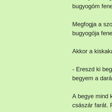
bugyogóm fen
Megfogja a szol
bugyogója fen
Akkor a kiskak
- Ereszd ki be
begyem a daráz
A begye mind k
császár farát. 