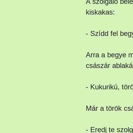
A szolgáló bel
kiskakas:
- Szídd fel be
Arra a begye mi
császár ablaká
- Kukurikú, tö
Már a török csá
- Eredj te szol