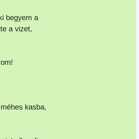
 ki begyem a
te a vizet,
rom!
 a méhes kasba,