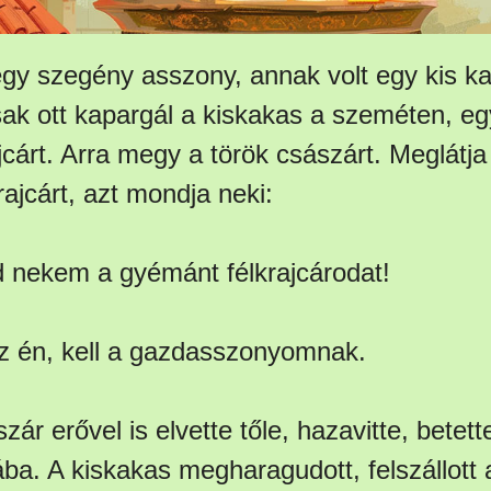
 egy szegény asszony, annak volt egy kis k
sak ott kapargál a kiskakas a szeméten, eg
cárt. Arra megy a török császárt. Meglátja
ajcárt, azt mondja neki:
d nekem a gyémánt félkrajcárodat!
z én, kell a gazdasszonyomnak.
zár erővel is elvette tőle, hazavitte, betett
ba. A kiskakas megharagudott, felszállott 