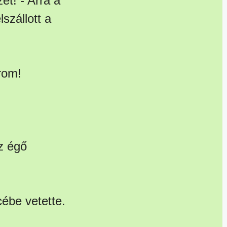
et! - Arra a
szállott a
rom!
az égő
ébe vetette.