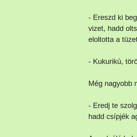
- Ereszd ki beg
vizet, hadd olt
eloltotta a tüz
- Kukurikú, tö
Még nagyobb mé
- Eredj te szo
hadd csípjék a