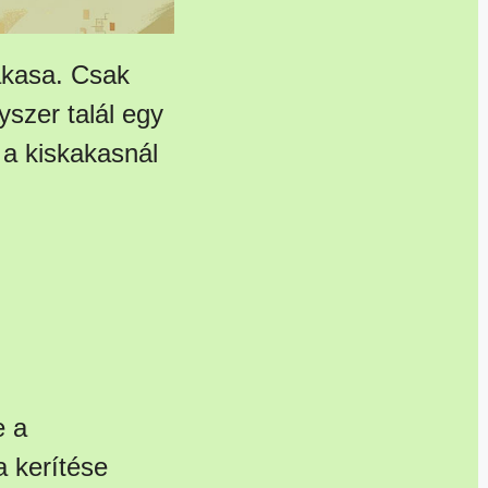
akasa. Csak
yszer talál egy
 a kiskakasnál
e a
a kerítése