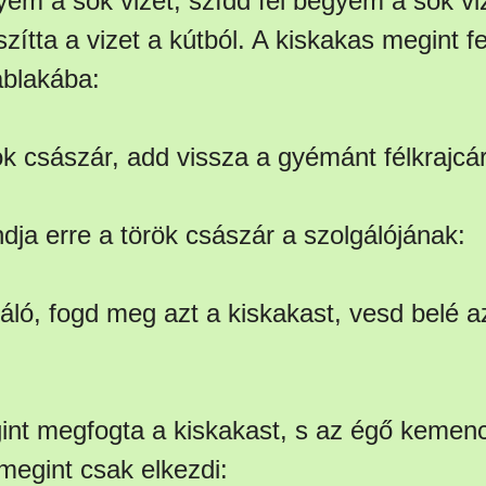
yem a sok vizet, szídd fel begyem a sok viz
zítta a vizet a kútból. A kiskakas megint fel
ablakába:
rök császár, add vissza a gyémánt félkrajcá
dja erre a török császár a szolgálójának:
gáló, fogd meg azt a kiskakast, vesd belé 
int megfogta a kiskakast, s az égő kemenc
megint csak elkezdi: