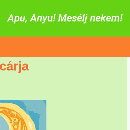
Apu, Anyu! Mesélj nekem!
cárja