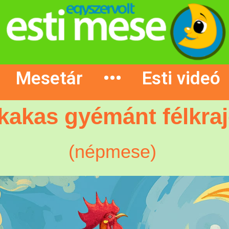
Mesetár
•••
Esti videó
kakas gyémánt félkraj
(népmese)