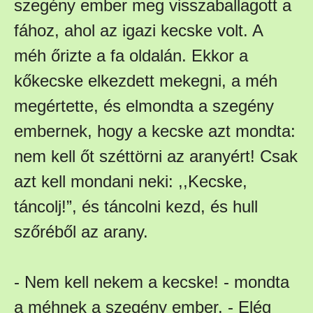
szegény ember meg visszaballagott a
fához, ahol az igazi kecske volt. A
méh őrizte a fa oldalán. Ekkor a
kőkecske elkezdett mekegni, a méh
megértette, és elmondta a szegény
embernek, hogy a kecske azt mondta:
nem kell őt széttörni az aranyért! Csak
azt kell mondani neki: ,,Kecske,
táncolj!”, és táncolni kezd, és hull
szőréből az arany.
- Nem kell nekem a kecske! - mondta
a méhnek a szegény ember. - Elég