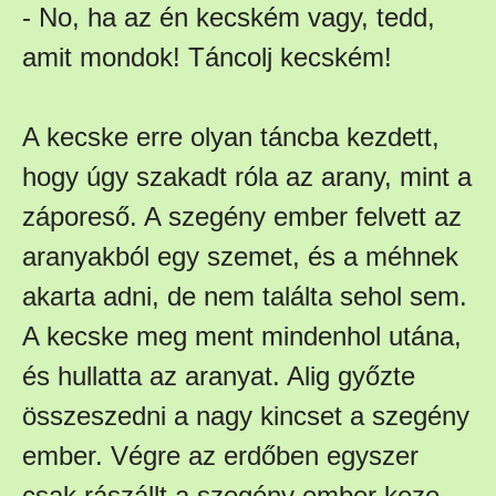
- No, ha az én kecském vagy, tedd,
amit mondok! Táncolj kecském!
A kecske erre olyan táncba kezdett,
hogy úgy szakadt róla az arany, mint a
záporeső. A szegény ember felvett az
aranyakból egy szemet, és a méhnek
akarta adni, de nem találta sehol sem.
A kecske meg ment mindenhol utána,
és hullatta az aranyat. Alig győzte
összeszedni a nagy kincset a szegény
ember. Végre az erdőben egyszer
csak rászállt a szegény ember keze