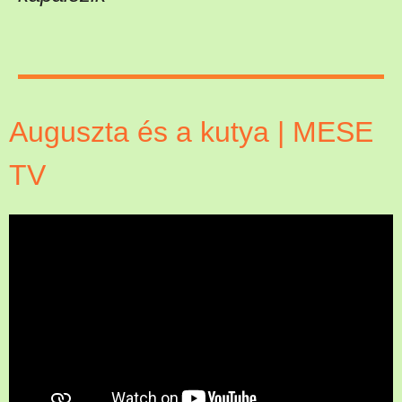
Auguszta és a kutya | MESE
TV