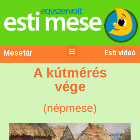
Mesetár
Esti videó
A kútmérés
vége
(népmese)