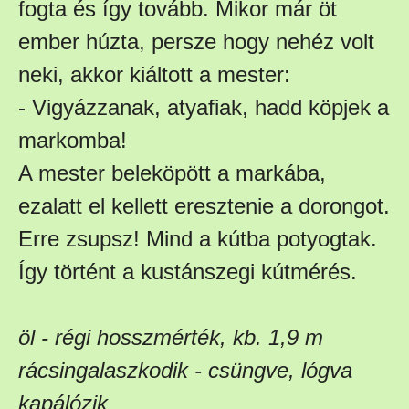
fogta és így tovább. Mikor már öt
ember húzta, persze hogy nehéz volt
neki, akkor kiáltott a mester:
- Vigyázzanak, atyafiak, hadd köpjek a
markomba!
A mester beleköpött a markába,
ezalatt el kellett eresztenie a dorongot.
Erre zsupsz! Mind a kútba potyogtak.
Így történt a kustánszegi kútmérés.
öl - régi hosszmérték, kb. 1,9 m
rácsingalaszkodik - csüngve, lógva
kapálózik