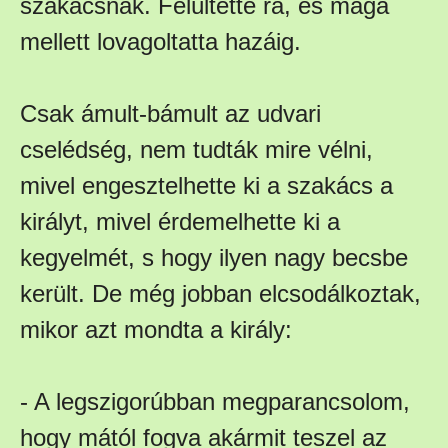
szakácsnak. Felültette rá, és maga
mellett lovagoltatta hazáig.
Csak ámult-bámult az udvari
cselédség, nem tudták mire vélni,
mivel engesztelhette ki a szakács a
királyt, mivel érdemelhette ki a
kegyelmét, s hogy ilyen nagy becsbe
került. De még jobban elcsodálkoztak,
mikor azt mondta a király:
- A legszigorúbban megparancsolom,
hogy mától fogva akármit teszel az