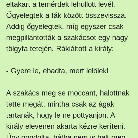
eltakart a temérdek lehullott levél.
Őgyelegtek a fák között összevissza.
Addig őgyelegtek, míg egyszer csak
megpillantották a szakácsot egy nagy
tölgyfa tetején. Rákiáltott a király:
- Gyere le, ebadta, mert lelőlek!
A szakács meg se moccant, halottnak
tette megát, mintha csak az ágak
tartanák, hogy le ne pottyanjon. A
király elevenen akarta kézre keríteni.
Úgy gondolta, hátha nem is halt meg,