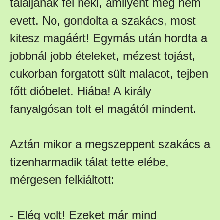
tálaljanak fel neki, amilyent még nem
evett. No, gondolta a szakács, most
kitesz magáért! Egymás után hordta a
jobbnál jobb ételeket, mézest tojást,
cukorban forgatott sült malacot, tejben
főtt dióbelet. Hiába! A király
fanyalgósan tolt el magától mindent.
Aztán mikor a megszeppent szakács a
tizenharmadik tálat tette elébe,
mérgesen felkiáltott:
- Elég volt! Ezeket már mind