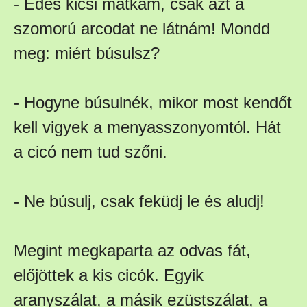
- Édes kicsi mátkám, csak azt a
szomorú arcodat ne látnám! Mondd
meg: miért búsulsz?
- Hogyne búsulnék, mikor most kendőt
kell vigyek a menyasszonyomtól. Hát
a cicó nem tud szőni.
- Ne búsulj, csak feküdj le és aludj!
Megint megkaparta az odvas fát,
előjöttek a kis cicók. Egyik
aranyszálat, a másik ezüstszálat, a