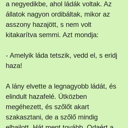
a negyedikbe, ahol ládák voltak. Az
állatok nagyon ordibáltak, mikor az
asszony hazajött, s nem volt
kitakarítva semmi. Azt mondja:
- Amelyik láda tetszik, vedd el, s eridj
haza!
A lány elvette a legnagyobb ládát, és
elindult hazafelé. Útközben
megéhezett, és szőlőt akart
szakasztani, de a szőlő mindig
elhajlott. Hát ment tovább. Odaért a