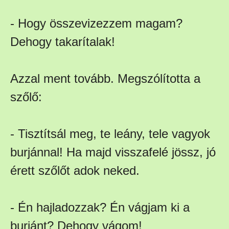
- Hogy összevizezzem magam?
Dehogy takarítalak!
Azzal ment tovább. Megszólította a
szőlő:
- Tisztítsál meg, te leány, tele vagyok
burjánnal! Ha majd visszafelé jössz, jó
érett szőlőt adok neked.
- Én hajladozzak? Én vágjam ki a
burjánt? Dehogy vágom!