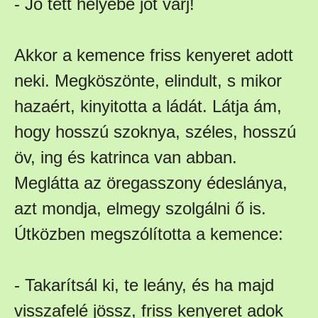
- Jó tett helyébe jót várj!
Akkor a kemence friss kenyeret adott
neki. Megköszönte, elindult, s mikor
hazaért, kinyitotta a ládát. Látja ám,
hogy hosszú szoknya, széles, hosszú
öv, ing és katrinca van abban.
Meglátta az öregasszony édeslánya,
azt mondja, elmegy szolgálni ő is.
Útközben megszólította a kemence:
- Takarítsál ki, te leány, és ha majd
visszafelé jössz, friss kenyeret adok