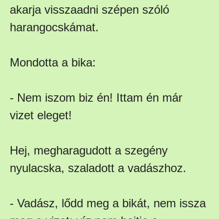
akarja visszaadni szépen szóló
harangocskámat.
Mondotta a bika:
- Nem iszom biz én! Ittam én már
vizet eleget!
Hej, megharagudott a szegény
nyulacska, szaladott a vadászhoz.
- Vadász, lődd meg a bikát, nem issza