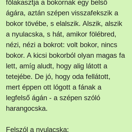
fölakasztja a bokornak egy belső
ágára, aztán szépen visszafekszik a
bokor tövébe, s elalszik. Alszik, alszik
a nyulacska, s hát, amikor fölébred,
nézi, nézi a bokrot: volt bokor, nincs
bokor. A kicsi bokorból olyan magas fa
lett, amíg aludt, hogy alig látott a
tetejébe. De jó, hogy oda fellátott,
mert éppen ott lógott a fának a
legfelső ágán - a szépen szóló
harangocska.
Felszól a nyulacska: