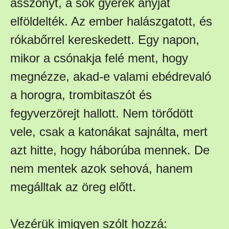
asszonyt, a sok gyerek anyját
elföldelték. Az ember halászgatott, és
rókabőrrel kereskedett. Egy napon,
mikor a csónakja felé ment, hogy
megnézze, akad-e valami ebédrevaló
a horogra, trombitaszót és
fegyverzörejt hallott. Nem törődött
vele, csak a katonákat sajnálta, mert
azt hitte, hogy háborúba mennek. De
nem mentek azok sehová, hanem
megálltak az öreg előtt.
Vezérük imigyen szólt hozzá: