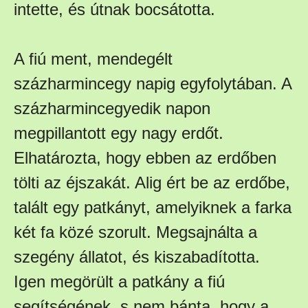
intette, és útnak bocsátotta.
A fiú ment, mendegélt
százharmincegy napig egyfolytában. A
százharmincegyedik napon
megpillantott egy nagy erdőt.
Elhatározta, hogy ebben az erdőben
tölti az éjszakát. Alig ért be az erdőbe,
talált egy patkányt, amelyiknek a farka
két fa közé szorult. Megsajnálta a
szegény állatot, és kiszabadította.
Igen megörült a patkány a fiú
segítségének, s nem bánta, hogy a