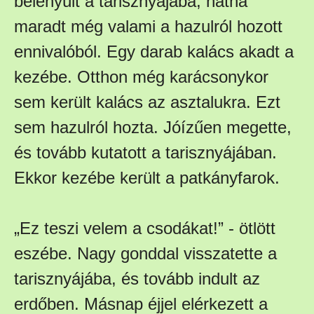
belenyúlt a tarisznyájába, hátha
maradt még valami a hazulról hozott
ennivalóból. Egy darab kalács akadt a
kezébe. Otthon még karácsonykor
sem került kalács az asztalukra. Ezt
sem hazulról hozta. Jóízűen megette,
és tovább kutatott a tarisznyájában.
Ekkor kezébe került a patkányfarok.
„Ez teszi velem a csodákat!” - ötlött
eszébe. Nagy gonddal visszatette a
tarisznyájába, és tovább indult az
erdőben. Másnap éjjel elérkezett a