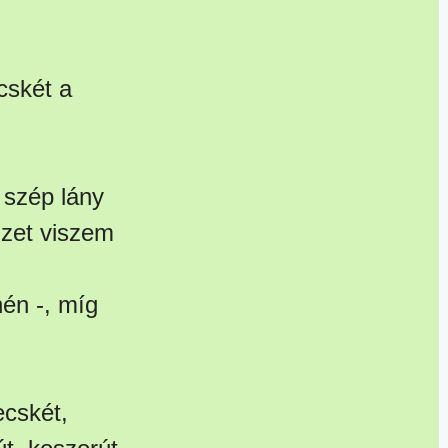
cskét a
 szép lány
izet viszem
hén -, míg
ecskét,