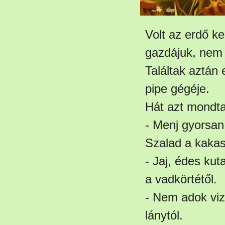
Volt az erdő k
gazdájuk, nem 
Találtak aztán
pipe gégéje.
Hát azt mondta
- Menj gyorsan
Szalad a kakas
- Jaj, édes kut
a vadkörtétől.
- Nem adok viz
lánytól.