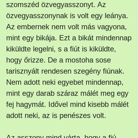
szomszéd özvegyasszonyt. Az
özvegyasszonynak is volt egy leánya.
Az embernek nem volt más vagyona,
mint egy bikája. Ezt a bikát mindennap
kiküldte legelni, s a fiút is kiküldte,
hogy őrizze. De a mostoha sose
tarisznyált rendesen szegény fiúnak.
Nem adott neki egyebet mindennap,
mint egy darab száraz málét meg egy
fej hagymát. Idővel mind kisebb málét
adott neki, az is penészes volt.
Az asszony mind várta, hogy a fiú