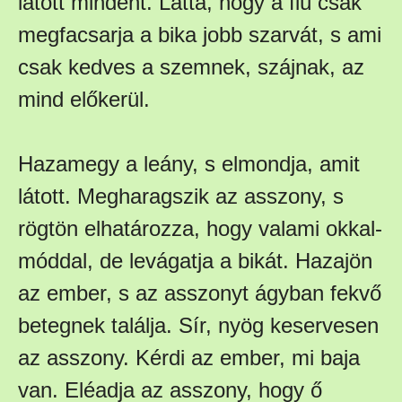
látott mindent. Látta, hogy a fiú csak
megfacsarja a bika jobb szarvát, s ami
csak kedves a szemnek, szájnak, az
mind előkerül.
Hazamegy a leány, s elmondja, amit
látott. Megharagszik az asszony, s
rögtön elhatározza, hogy valami okkal-
móddal, de levágatja a bikát. Hazajön
az ember, s az asszonyt ágyban fekvő
betegnek találja. Sír, nyög keservesen
az asszony. Kérdi az ember, mi baja
van. Eléadja az asszony, hogy ő