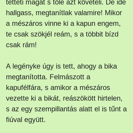
tetteti magát s tőle azt követeli. De ide
hallgass, megtanítlak valamire! Mikor
a mészáros vinne ki a kapun engem,
te csak szökjél reám, s a többit bízd
csak rám!
A legényke úgy is tett, ahogy a bika
megtanította. Felmászott a
kapufélfára, s amikor a mészáros
vezette ki a bikát, reászökött hirtelen,
s az egy szempillantás alatt el is tűnt a
fiúval együtt.