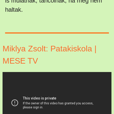
is mulatnak, táncolnak, ha meg nem
haltak.
Miklya Zsolt: Patakiskola |
MESE TV