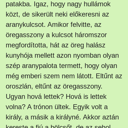
patakba. Igaz, hogy nagy hullámok
közt, de sikerült neki előkeresni az
aranykulcsot. Amikor felvitte, az
öregasszony a kulcsot háromszor
megfordította, hát az öreg halász
kunyhója mellett azon nyomban olyan
szép aranypalota termett, hogy olyan
még emberi szem nem látott. Eltűnt az
oroszlán, eltűnt az öregasszony.
Ugyan hová lettek? Hová is lettek
volna? A trónon ültek. Egyik volt a
király, a másik a királyné. Akkor aztán
kereste a fiú a bölcsőt, de az sehol