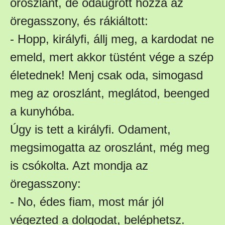
oroszlánt, de odaugrott hozzá az
öregasszony, és rákiáltott:
- Hopp, királyfi, állj meg, a kardodat ne
emeld, mert akkor tüstént vége a szép
életednek! Menj csak oda, simogasd
meg az oroszlánt, meglátod, beenged
a kunyhóba.
Úgy is tett a királyfi. Odament,
megsimogatta az oroszlánt, még meg
is csókolta. Azt mondja az
öregasszony:
- No, édes fiam, most már jól
végezted a dolgodat, beléphetsz.