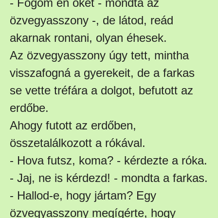
- Fogom én őket - mondta az
özvegyasszony -, de látod, reád
akarnak rontani, olyan éhesek.
Az özvegyasszony úgy tett, mintha
visszafogná a gyerekeit, de a farkas
se vette tréfára a dolgot, befutott az
erdőbe.
Ahogy futott az erdőben,
összetalálkozott a rókával.
- Hova futsz, koma? - kérdezte a róka.
- Jaj, ne is kérdezd! - mondta a farkas.
- Hallod-e, hogy jártam? Egy
özvegyasszony megígérte, hogy