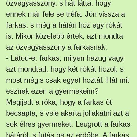
özvegyasszony, s hát látta, hogy
ennek már fele se tréfa. Jön vissza a
farkas, s még a hátán hoz egy rókát
is. Mikor közelebb értek, azt mondta
az özvegyasszony a farkasnak:
- Látod-e, farkas, milyen hazug vagy,
azt mondtad, hogy két rókát hozol, s
most mégis csak egyet hoztál. Hát mit
esznek ezen a gyermekeim?
Megijedt a róka, hogy a farkas őt
becsapta, s vele akarta jóllakatni azt a
sok éhes gyermeket. Leugrott a farkas
hátáról, s futás be az erdőbe. A farkas