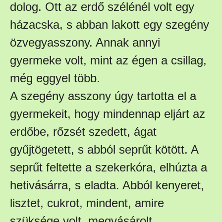
dolog. Ott az erdő szélénél volt egy
házacska, s abban lakott egy szegény
özvegyasszony. Annak annyi
gyermeke volt, mint az égen a csillag,
még eggyel több.
A szegény asszony úgy tartotta el a
gyermekeit, hogy mindennap eljárt az
erdőbe, rőzsét szedett, ágat
gyűjtögetett, s abból seprűt kötött. A
seprűt feltette a szekerkóra, elhúzta a
hetivásárra, s eladta. Abból kenyeret,
lisztet, cukrot, mindent, amire
szüksége volt, megvásárolt.