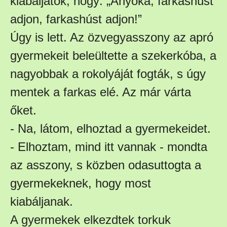
kiabáljatok, hogy: „Anyóka, farkashúst
adjon, farkashúst adjon!”
Úgy is lett. Az özvegyasszony az apró
gyermekeit beleültette a szekerkóba, a
nagyobbak a rokolyáját fogták, s úgy
mentek a farkas elé. Az már várta
őket.
- Na, látom, elhoztad a gyermekeidet.
- Elhoztam, mind itt vannak - mondta
az asszony, s közben odasuttogta a
gyermekeknek, hogy most
kiabáljanak.
A gyermekek elkezdtek torkuk