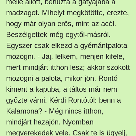
mellé állott, behúzta a gatyájába a
madzagot. Mihelyt megkötötte, érezte,
hogy már olyan erős, mint az acél.
Beszélgettek még egytől-másról.
Egyszer csak elkezd a gyémántpalota
mozogni. - Jaj, lelkem, menjen kifele,
mert mindjárt itthon lesz; akkor szokott
mozogni a palota, mikor jön. Rontó
kiment a kapuba, a táltos már nem
győzte várni. Kérdi Rontótól: benn a
Kalamona? - Még nincs itthon,
mindjárt hazajön. Nyomban
megverekedek vele. Csak te is ügyelj,