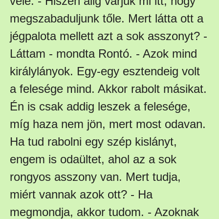
vele. - Hiszen alig várjuk mi itt, hogy
megszabaduljunk tőle. Mert látta ott a
jégpalota mellett azt a sok asszonyt? -
Láttam - mondta Rontó. - Azok mind
királylányok. Egy-egy esztendeig volt
a felesége mind. Akkor rabolt másikat.
Én is csak addig leszek a felesége,
míg haza nem jön, mert most odavan.
Ha tud rabolni egy szép kislányt,
engem is odaültet, ahol az a sok
rongyos asszony van. Mert tudja,
miért vannak azok ott? - Ha
megmondja, akkor tudom. - Azoknak