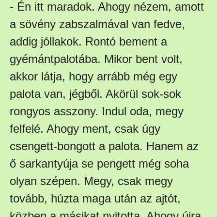
- Én itt maradok. Ahogy nézem, amott
a sövény zabszalmával van fedve,
addig jóllakok. Rontó bement a
gyémántpalotába. Mikor bent volt,
akkor látja, hogy arrább még egy
palota van, jégből. Akörül sok-sok
rongyos asszony. Indul oda, megy
felfelé. Ahogy ment, csak úgy
csengett-bongott a palota. Hanem az
ő sarkantyúja se pengett még soha
olyan szépen. Megy, csak megy
tovább, húzta maga után az ajtót,
közben a másikat nyitotta. Ahogy újra