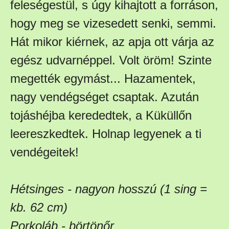
feleségestül, s úgy kihajtott a forráson,
hogy meg se vizesedett senki, semmi.
Hát mikor kiérnek, az apja ott várja az
egész udvarnéppel. Volt öröm! Szinte
megették egymást... Hazamentek,
nagy vendégséget csaptak. Azután
tojáshéjba kerededtek, a Küküllőn
leereszkedtek. Holnap legyenek a ti
vendégeitek!
Hétsinges - nagyon hosszú (1 sing =
kb. 62 cm)
Porkoláb - börtönőr