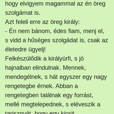
hogy elvigyem magammal az én öreg
szolgámat is.
Azt feleli erre az öreg király:
- Én nem bánom, édes fiam, menj el,
s vidd a hűséges szolgádat is, csak az
életedre ügyelj!
Felkészülődik a királyúrfi, s jó
hajnalban elindulnak. Mennek,
mendegélnek, s hát egyszer egy nagy
rengetegbe érnek. Abban a
rengetegben találnak egy forrást,
mellé megtelepednek, s eléveszik a
tarisznyát, hogy egy kicsit