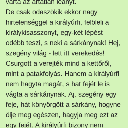
várta az ártatlan leányt.
De csak odaszökik ekkor nagy
hirtelenséggel a királyúrfi, felöleli a
királykisasszonyt, egy-két lépést
odébb teszi, s neki a sárkánynak! Hej,
szegény világ - lett itt verekedés!
Csurgott a verejték mind a kettőről,
mint a patakfolyás. Hanem a királyúrfi
nem hagyta magát, s hat fejét le is
vágta a sárkánynak. Aj, szegény egy
feje, hát könyörgött a sárkány, hogyne
ölje meg egészen, hagyja meg ezt az
egy fejét. A királyúrfi bizony nem