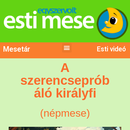
Mesetár
Esti videó
A
szerencseprób
áló királyfi
(népmese)