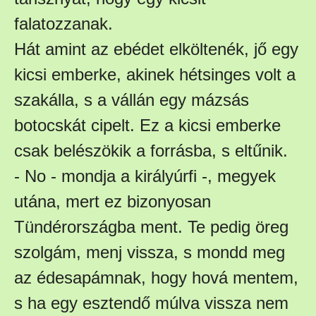
falatozzanak.
Hát amint az ebédet elköltenék, jő egy
kicsi emberke, akinek hétsinges volt a
szakálla, s a vállán egy mázsás
botocskát cipelt. Ez a kicsi emberke
csak belészökik a forrásba, s eltűnik.
- No - mondja a királyúrfi -, megyek
utána, mert ez bizonyosan
Tündérországba ment. Te pedig öreg
szolgám, menj vissza, s mondd meg
az édesapámnak, hogy hová mentem,
s ha egy esztendő múlva vissza nem