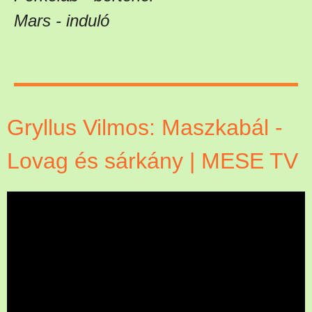
Mars - induló
Gryllus Vilmos: Maszkabál -
Lovag és sárkány | MESE TV