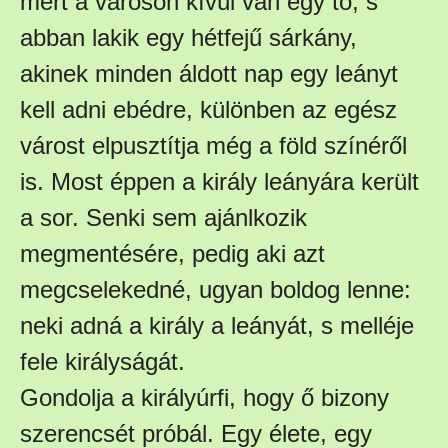
mert a városon kívül van egy tó, s
abban lakik egy hétfejű sárkány,
akinek minden áldott nap egy leányt
kell adni ebédre, különben az egész
várost elpusztítja még a föld színéről
is. Most éppen a király leányára került
a sor. Senki sem ajánlkozik
megmentésére, pedig aki azt
megcselekedné, ugyan boldog lenne:
neki adná a király a leányát, s melléje
fele királyságát.
Gondolja a királyúrfi, hogy ő bizony
szerencsét próbál. Egy élete, egy