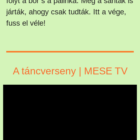
folyt a bor s a pálinka. Még a sánták is
járták, ahogy csak tudták. Itt a vége,
fuss el véle!
A táncverseny | MESE TV