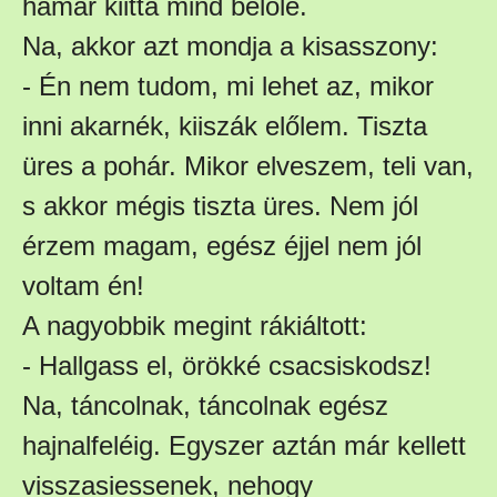
hamar kiitta mind belőle.
Na, akkor azt mondja a kisasszony:
- Én nem tudom, mi lehet az, mikor
inni akarnék, kiiszák előlem. Tiszta
üres a pohár. Mikor elveszem, teli van,
s akkor mégis tiszta üres. Nem jól
érzem magam, egész éjjel nem jól
voltam én!
A nagyobbik megint rákiáltott:
- Hallgass el, örökké csacsiskodsz!
Na, táncolnak, táncolnak egész
hajnalfeléig. Egyszer aztán már kellett
visszasiessenek, nehogy