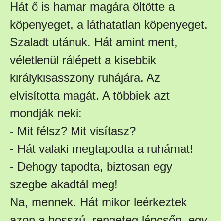
Hát ő is hamar magára öltötte a
köpenyeget, a láthatatlan köpenyeget.
Szaladt utánuk. Hát amint ment,
véletlenül rálépett a kisebbik
királykisasszony ruhájára. Az
elvisította magát. A többiek azt
mondják neki:
- Mit félsz? Mit visítasz?
- Hát valaki megtapodta a ruhámat!
- Dehogy tapodta, biztosan egy
szegbe akadtál meg!
Na, mennek. Hát mikor leérkeztek
azon a hosszú, rengeteg lépcsőn, egy