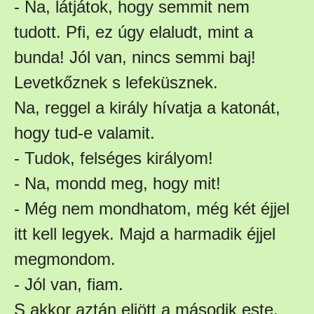
- Na, látjátok, hogy semmit nem
tudott. Pfi, ez úgy elaludt, mint a
bunda! Jól van, nincs semmi baj!
Levetkőznek s lefeküsznek.
Na, reggel a király hívatja a katonát,
hogy tud-e valamit.
- Tudok, felséges királyom!
- Na, mondd meg, hogy mit!
- Még nem mondhatom, még két éjjel
itt kell legyek. Majd a harmadik éjjel
megmondom.
- Jól van, fiam.
S akkor aztán eljött a második este.