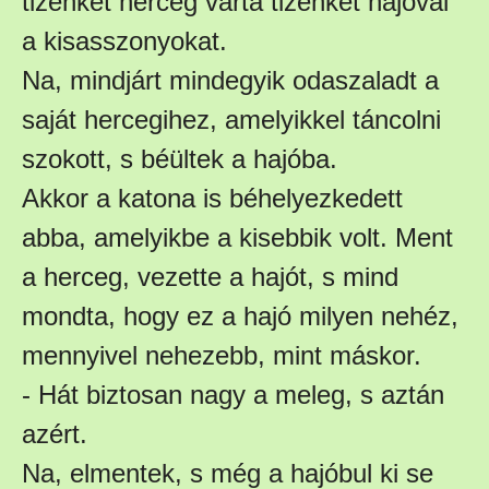
tizenkét herceg várta tizenkét hajóval
a kisasszonyokat.
Na, mindjárt mindegyik odaszaladt a
saját hercegihez, amelyikkel táncolni
szokott, s béültek a hajóba.
Akkor a katona is béhelyezkedett
abba, amelyikbe a kisebbik volt. Ment
a herceg, vezette a hajót, s mind
mondta, hogy ez a hajó milyen nehéz,
mennyivel nehezebb, mint máskor.
- Hát biztosan nagy a meleg, s aztán
azért.
Na, elmentek, s még a hajóbul ki se