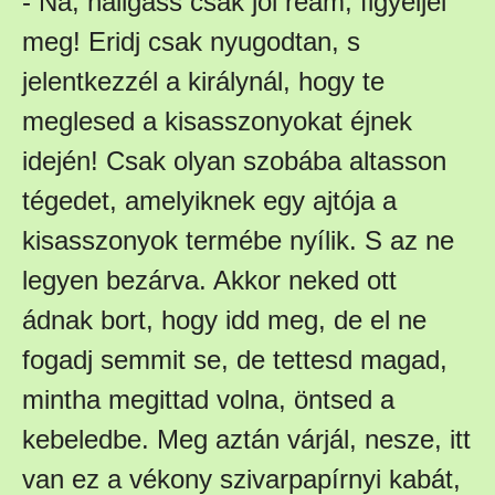
- Na, hallgass csak jól reám, figyeljél
meg! Eridj csak nyugodtan, s
jelentkezzél a királynál, hogy te
meglesed a kisasszonyokat éjnek
idején! Csak olyan szobába altasson
tégedet, amelyiknek egy ajtója a
kisasszonyok termébe nyílik. S az ne
legyen bezárva. Akkor neked ott
ádnak bort, hogy idd meg, de el ne
fogadj semmit se, de tettesd magad,
mintha megittad volna, öntsed a
kebeledbe. Meg aztán várjál, nesze, itt
van ez a vékony szivarpapírnyi kabát,