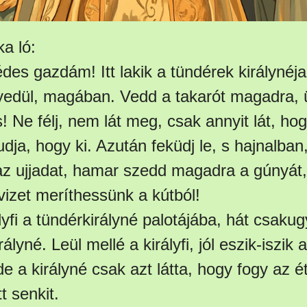
a ló:
 édes gazdám! Itt lakik a tündérek királyné
yedül, magában. Vedd a takarót magadra, ül
s! Ne félj, nem lát meg, csak annyit lát, hog
udja, hogy ki. Azután feküdj le, s hajnalban
 az ujjadat, hamar szedd magadra a gúnyát,
izet meríthessünk a kútból!
lyfi a tündérkirályné palotájába, hát csak
ályné. Leül mellé a királyfi, jól eszik-iszik
 de a királyné csak azt látta, hogy fogy az éte
t senkit.