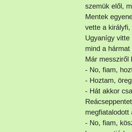
szemük elől, mi
Mentek egyenest
vette a királyfi
Ugyanígy vitte 
mind a hármat 
Már messziről k
- No, fiam, hozt
- Hoztam, öre
- Hát akkor cs
Reácseppentett
megfiatalodott
- No, fiam, kös