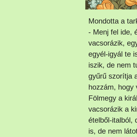
Mondotta a tark
- Menj fel ide,
vacsorázik, eg
egyél-igyál te i
iszik, de nem t
gyűrű szorítja
hozzám, hogy v
Fölmegy a kirá
vacsorázik a kir
ételből-italból,
is, de nem látot