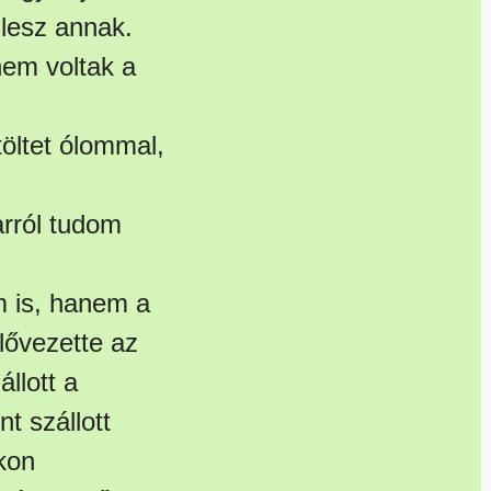
e lesz annak.
nem voltak a
töltet ólommal,
arról tudom
em is, hanem a
elővezette az
állott a
t szállott
ikon