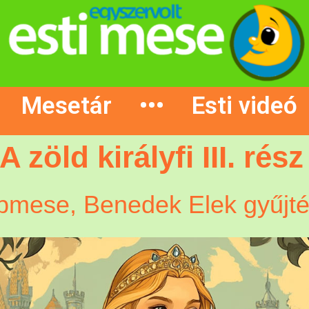
Mesetár
•••
Esti videó
A zöld királyfi III. rész
pmese, Benedek Elek gyűjté