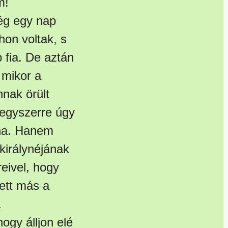
m!
még egy nap
thon voltak, s
b fia. De aztán
 mikor a
nnak örült
, egyszerre úgy
aha. Hanem
királynéjának
eivel, hogy
tett más a
a
hogy álljon elé