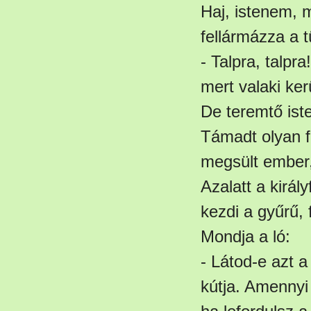
Haj, istenem, 
fellármázza a 
- Talpra, talpr
mert valaki kerü
De teremtő iste
Támadt olyan f
megsült ember,
Azalatt a királ
kezdi a gyűrű, 
Mondja a ló:
- Látod-e azt 
kútja. Amennyi 