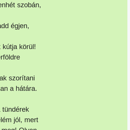
venhét szobán,
add égjen,
kútja körül!
rföldre
ak szorítani
tan a hátára.
a tündérek
lém jól, mert