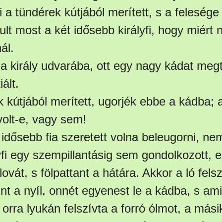
aki a tündérek kútjából merített, s a feleség
t most a két idősebb királyfi, hogy miért 
ál.
 a király udvarába, ott egy nagy kádat meg
iált.
k kútjából merített, ugorjék ebbe a kádba; 
volt-e, vagy sem!
t idősebb fia szeretett volna beleugorni, n
yfi egy szempillantásig sem gondolkozott, 
 lovát, s fölpattant a hátára. Akkor a ló felsz
t a nyíl, onnét egyenest le a kádba, s amin
k orra lyukán felszívta a forró ólmot, a más