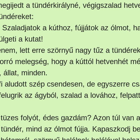
megijedt a tündérkirályné, végigszalad het
tündéreket:
a! Szaladjatok a kúthoz, fújjátok az ólmot, h
lgeti a kutat!
nem, lett erre szörnyű nagy tűz a tündérek 
orró melegség, hogy a kúttól hetvenhét mé
 állat, minden.
yfi aludott szép csendesen, de egyszerre cs
felugrik az ágyból, szalad a lovához, felpat
a tüzes folyót, édes gazdám? Azon túl van 
tündér, mind az ólmot fújja. Kapaszkodj be