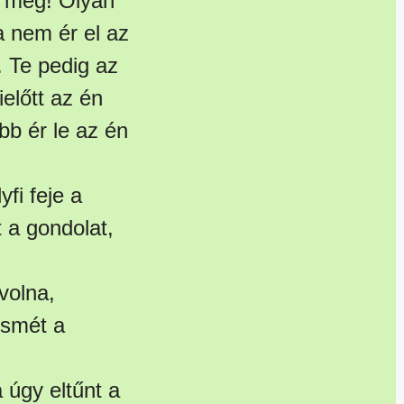
z meg! Olyan
a nem ér el az
. Te pedig az
előtt az én
bb ér le az én
fi feje a
t a gondolat,
 volna,
ismét a
 úgy eltűnt a