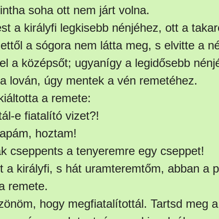
ntha soha ott nem járt volna.
 a királyfi legkisebb nénjéhez, ott a taka
, ettől a sógora nem látta meg, s elvitte a né
el a középsőt; ugyanígy a legidősebb nénjét
a lován, úgy mentek a vén remetéhez.
iáltotta a remete:
ál-e fiatalító vizet?!
gapám, hoztam!
ak cseppents a tenyeremre egy cseppet!
 a királyfi, s hát uramteremtőm, abban a p
 a remete.
zönöm, hogy megfiatalítottál. Tartsd meg a 