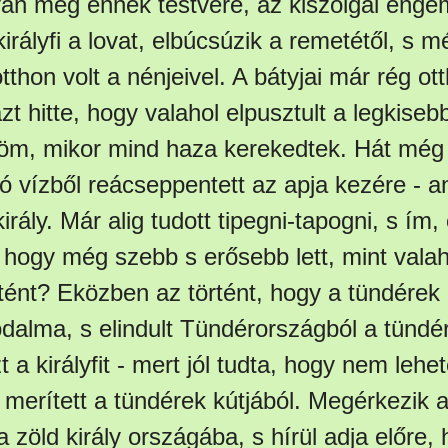
 van még ennek testvére, az kiszolgál enge
rályfi a lovat, elbúcsúzik a remetétől, s 
otthon volt a nénjeivel. A bátyjai már rég ot
azt hitte, hogy valahol elpusztult a legkiseb
röm, mikor mind haza kerekedtek. Hát még
lító vízből reácseppentett az apja kezére - a
irály. Már alig tudott tipegni-tapogni, s ím
, hogy még szebb s erősebb lett, mint val
tént? Eközben az történt, hogy a tündérek 
dalma, s elindult Tündérországból a tündér
a királyfit - mert jól tudta, hogy nem lehe
aki merített a tündérek kútjából. Megérkezik 
a zöld király országába, s hírül adja előre, 