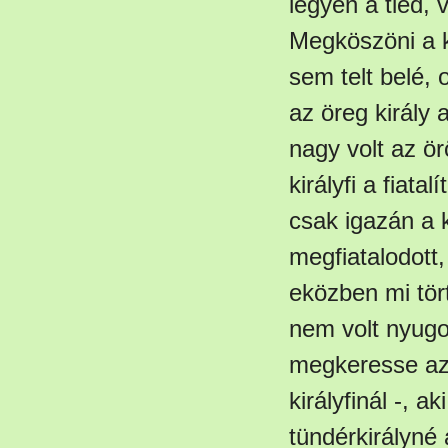
legyen a tiéd,
Megköszöni a ki
sem telt belé, 
az öreg király 
nagy volt az ö
királyfi a fiata
csak igazán a k
megfiatalodott
eközben mi tör
nem volt nyugo
megkeresse azt 
királyfinál -, 
tündérkirályné 