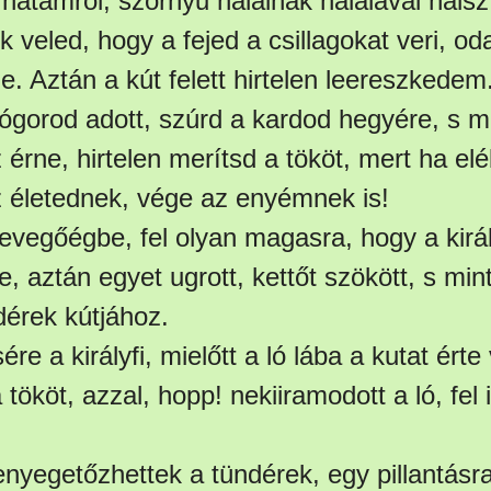
a hátamról, szörnyű halálnak halálával hals
 veled, hogy a fejed a csillagokat veri, od
. Aztán a kút felett hirtelen leereszkedem
sógorod adott, szúrd a kardod hegyére, s mi
érne, hirtelen merítsd a tököt, mert ha elé
 életednek, vége az enyémnek is!
 levegőégbe, fel olyan magasra, hogy a király
te, aztán egyet ugrott, kettőt szökött, s min
ndérek kútjához.
re a királyfi, mielőtt a ló lába a kutat érte
tököt, azzal, hopp! nekiiramodott a ló, fel 
enyegetőzhettek a tündérek, egy pillantásra