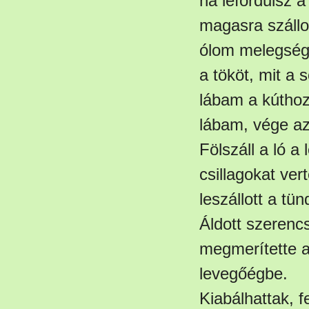
ha lefordulsz 
magasra szállok
ólom melegsége
a tököt, mit a 
lábam a kúthoz 
lábam, vége az
Fölszáll a ló a
csillagokat ver
leszállott a tü
Áldott szerencsé
megmerítette a 
levegőégbe.
Kiabálhattak, f