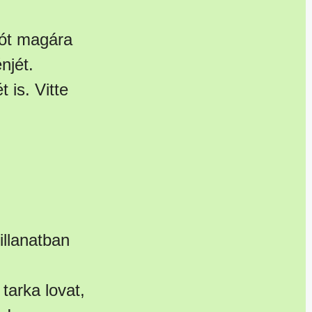
rót magára
njét.
 is. Vitte
illanatban
tarka lovat,