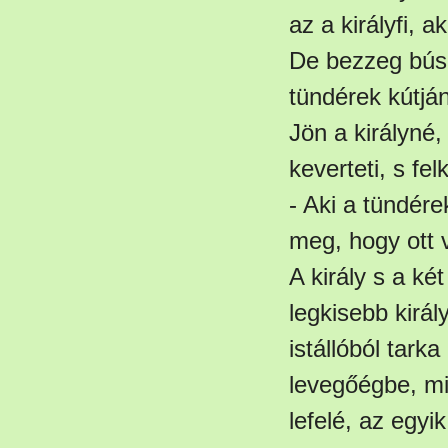
az a királyfi, 
De bezzeg búsul
tündérek kútján
Jön a királyné,
keverteti, s felk
- Aki a tündére
meg, hogy ott 
A király s a ké
legkisebb királ
istállóból tarka
levegőégbe, min
lefelé, az egyi