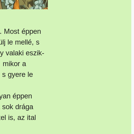
ja. Most éppen
j le mellé, s
y valaki eszik-
, mikor a
 s gyere le
ugyan éppen
 a sok drága
l is, az ital