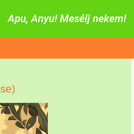
Apu, Anyu! Mesélj nekem!
se)