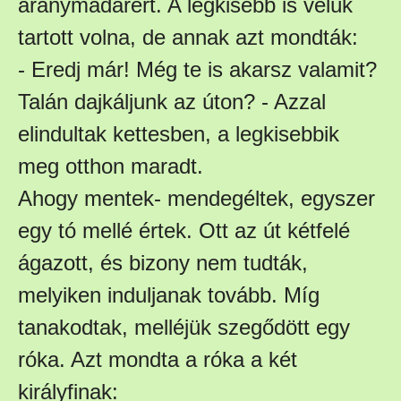
aranymadárért. A legkisebb is velük
tartott volna, de annak azt mondták:
- Eredj már! Még te is akarsz valamit?
Talán dajkáljunk az úton? - Azzal
elindultak kettesben, a legkisebbik
meg otthon maradt.
Ahogy mentek- mendegéltek, egyszer
egy tó mellé értek. Ott az út kétfelé
ágazott, és bizony nem tudták,
melyiken induljanak tovább. Míg
tanakodtak, melléjük szegődött egy
róka. Azt mondta a róka a két
királyfinak: