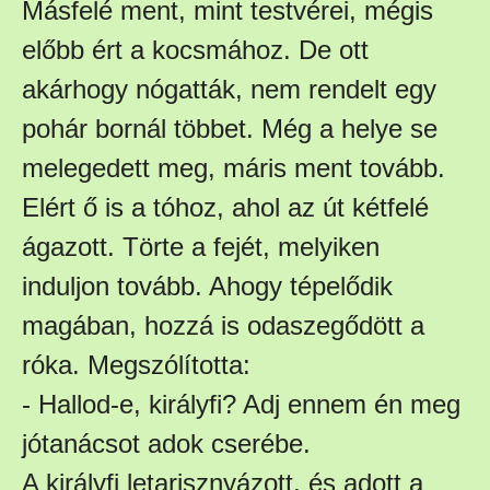
Másfelé ment, mint testvérei, mégis
előbb ért a kocsmához. De ott
akárhogy nógatták, nem rendelt egy
pohár bornál többet. Még a helye se
melegedett meg, máris ment tovább.
Elért ő is a tóhoz, ahol az út kétfelé
ágazott. Törte a fejét, melyiken
induljon tovább. Ahogy tépelődik
magában, hozzá is odaszegődött a
róka. Megszólította:
- Hallod-e, királyfi? Adj ennem én meg
jótanácsot adok cserébe.
A királyfi letarisznyázott, és adott a