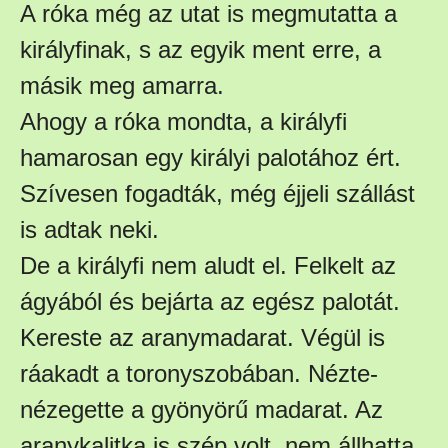
A róka még az utat is megmutatta a
királyfinak, s az egyik ment erre, a
másik meg amarra.
Ahogy a róka mondta, a királyfi
hamarosan egy királyi palotához ért.
Szívesen fogadták, még éjjeli szállást
is adtak neki.
De a királyfi nem aludt el. Felkelt az
ágyából és bejárta az egész palotát.
Kereste az aranymadarat. Végül is
ráakadt a toronyszobában. Nézte-
nézegette a gyönyörű madarat. Az
aranykalitka is szép volt, nem állhatta