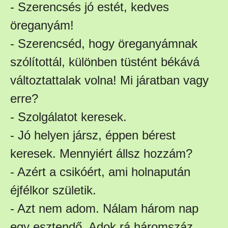
- Szerencsés jó estét, kedves
öreganyám!
- Szerencséd, hogy öreganyámnak
szólítottál, különben tüstént békává
változtattalak volna! Mi járatban vagy
erre?
- Szolgálatot keresek.
- Jó helyen jársz, éppen bérest
keresek. Mennyiért állsz hozzám?
- Azért a csikóért, ami holnapután
éjfélkor születik.
- Azt nem adom. Nálam három nap
egy esztendő. Adok rá háromszáz