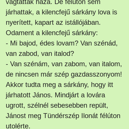
vágtattak haza. De félúton sem
járhattak, a kilencfejű sárkány lova is
nyerített, kapart az istállójában.
Odament a kilencfejű sárkány:
- Mi bajod, édes lovam? Van szénád,
van zabod, van italod?
- Van szénám, van zabom, van italom,
de nincsen már szép gazdasszonyom!
Akkor tudta meg a sárkány, hogy itt
járhatott János. Mindjárt a lovára
ugrott, szélnél sebesebben repült,
Jánost meg Tündérszép Ilonát félúton
utolérte.