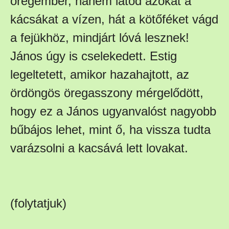
öregember, hanem látod azokat a
kácsákat a vízen, hát a kötőféket vágd
a fejükhöz, mindjárt lóvá lesznek!
János úgy is cselekedett. Estig
legeltetett, amikor hazahajtott, az
ördöngös öregasszony mérgelődött,
hogy ez a János ugyanvalóst nagyobb
bűbájos lehet, mint ő, ha vissza tudta
varázsolni a kacsává lett lovakat.
(folytatjuk)