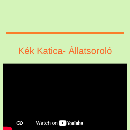
Kék Katica- Állatsoroló