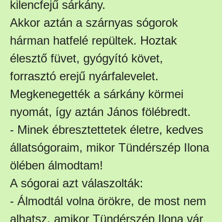
kilencfejű sárkány.
Akkor aztán a szárnyas sógorok
hárman hatfelé repültek. Hoztak
élesztő füvet, gyógyító követ,
forrasztó erejű nyárfalevelet.
Megkenegették a sárkány körmei
nyomát, így aztán János fölébredt.
- Minek ébresztettetek életre, kedves
állatsógoraim, mikor Tündérszép Ilona
ölében álmodtam!
A sógorai azt válaszolták:
- Álmodtál volna örökre, de most nem
alhatsz, amikor Tündérszép Ilona vár