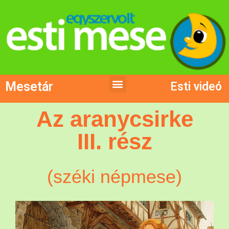
Mesetár
Esti videó
Az aranycsirke
III. rész
(széki népmese)