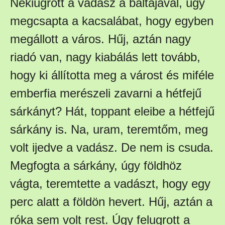
Nekiugrott a vadász a baltájával, úgy
megcsapta a kacsalábat, hogy egyben
megállott a város. Hűj, aztán nagy
riadó van, nagy kiabálás lett tovább,
hogy ki állította meg a várost és miféle
emberfia merészeli zavarni a hétfejű
sárkányt? Hát, toppant eleibe a hétfejű
sárkány is. Na, uram, teremtőm, meg
volt ijedve a vadász. De nem is csuda.
Megfogta a sárkány, úgy földhöz
vágta, teremtette a vadászt, hogy egy
perc alatt a földön hevert. Hűj, aztán a
róka sem volt rest. Úgy felugrott a