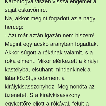
Karonfogva viszen vissza engemet a
saját esküvőmre.
Na, akkor megint fogadott az a nagy
herceg:
- Azt már aztán igazán nem hiszem!
Megint egy acskó aranyban fogadtak.
Akkor súgott a rókának valamit, s a
róka elment. Mikor elérkezett a királyi
kastélyba, elsuhant mindenkinek a
lába között,s odament a
királykisasszonyhoz. Megmondta az
üzenetet. S a királykisasszony
egykettőre eljött a rókával, felült a