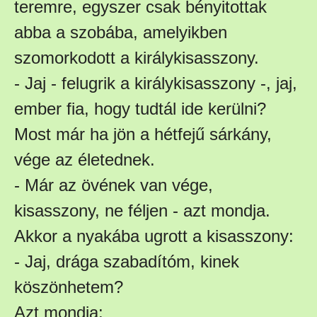
teremre, egyszer csak bényitottak
abba a szobába, amelyikben
szomorkodott a királykisasszony.
- Jaj - felugrik a királykisasszony -, jaj,
ember fia, hogy tudtál ide kerülni?
Most már ha jön a hétfejű sárkány,
vége az életednek.
- Már az övének van vége,
kisasszony, ne féljen - azt mondja.
Akkor a nyakába ugrott a kisasszony:
- Jaj, drága szabadítóm, kinek
köszönhetem?
Azt mondja: