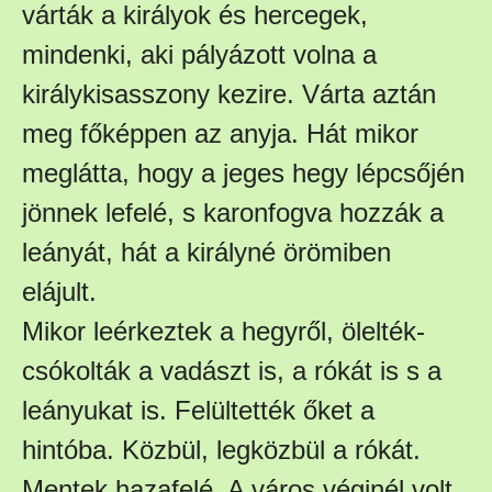
várták a királyok és hercegek,
mindenki, aki pályázott volna a
királykisasszony kezire. Várta aztán
meg főképpen az anyja. Hát mikor
meglátta, hogy a jeges hegy lépcsőjén
jönnek lefelé, s karonfogva hozzák a
leányát, hát a királyné örömiben
elájult.
Mikor leérkeztek a hegyről, ölelték-
csókolták a vadászt is, a rókát is s a
leányukat is. Felültették őket a
hintóba. Közbül, legközbül a rókát.
Mentek hazafelé. A város véginél volt