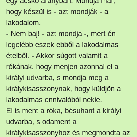
egy acskó aranyban. Mondja már,
hogy készül is - azt mondják - a
lakodalom.
- Nem baj! - azt mondja -, mert én
legelébb eszek ebből a lakodalmas
ételből. - Akkor súgott valamit a
rókának, hogy menjen azonnal el a
királyi udvarba, s mondja meg a
királykisasszonynak, hogy küldjön a
lakodalmas ennivalóból nekie.
El is ment a róka, bésuhant a királyi
udvarba, s odament a
királykisasszonyhoz és megmondta az