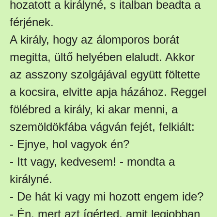
hozatott a királyné, s italban beadta a
férjének.
A király, hogy az álomporos borát
megitta, ültő helyében elaludt. Akkor
az asszony szolgájával együtt föltette
a kocsira, elvitte apja házához. Reggel
fölébred a király, ki akar menni, a
szemöldökfába vágván fejét, felkiált:
- Ejnye, hol vagyok én?
- Itt vagy, kedvesem! - mondta a
királyné.
- De hát ki vagy mi hozott engem ide?
- Én, mert azt ígérted, amit legjobban