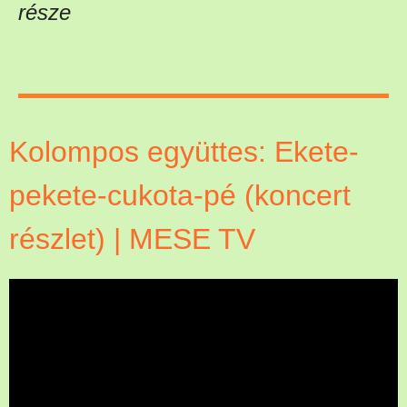
része
Kolompos együttes: Ekete-
pekete-cukota-pé (koncert
részlet) | MESE TV