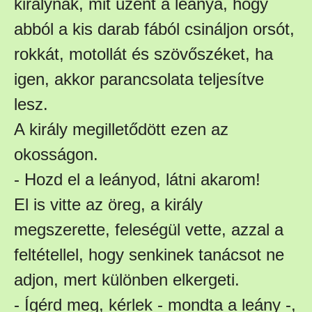
királynak, mit üzent a leánya, hogy
abból a kis darab fából csináljon orsót,
rokkát, motollát és szövőszéket, ha
igen, akkor parancsolata teljesítve
lesz.
A király megilletődött ezen az
okosságon.
- Hozd el a leányod, látni akarom!
El is vitte az öreg, a király
megszerette, feleségül vette, azzal a
feltétellel, hogy senkinek tanácsot ne
adjon, mert különben elkergeti.
- Ígérd meg, kérlek - mondta a leány -,