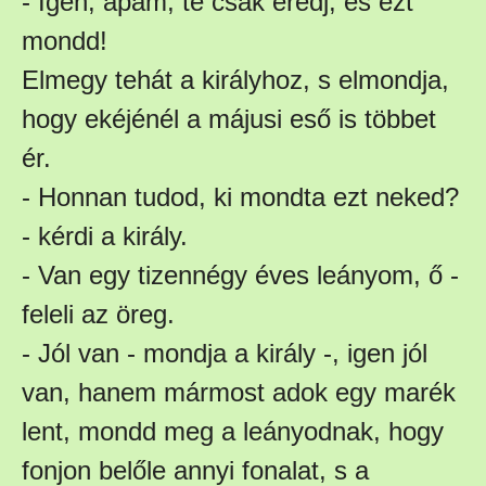
- Igen, apám, te csak eredj, és ezt
mondd!
Elmegy tehát a királyhoz, s elmondja,
hogy ekéjénél a májusi eső is többet
ér.
- Honnan tudod, ki mondta ezt neked?
- kérdi a király.
- Van egy tizennégy éves leányom, ő -
feleli az öreg.
- Jól van - mondja a király -, igen jól
van, hanem mármost adok egy marék
lent, mondd meg a leányodnak, hogy
fonjon belőle annyi fonalat, s a