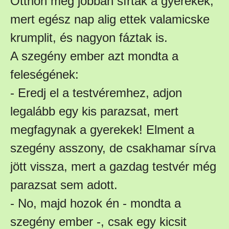
Otthon még jobban sírtak a gyerekek,
mert egész nap alig ettek valamicske
krumplit, és nagyon fáztak is.
A szegény ember azt mondta a
feleségének:
- Eredj el a testvéremhez, adjon
legalább egy kis parazsat, mert
megfagynak a gyerekek! Elment a
szegény asszony, de csakhamar sírva
jött vissza, mert a gazdag testvér még
parazsat sem adott.
- No, majd hozok én - mondta a
szegény ember -, csak egy kicsit