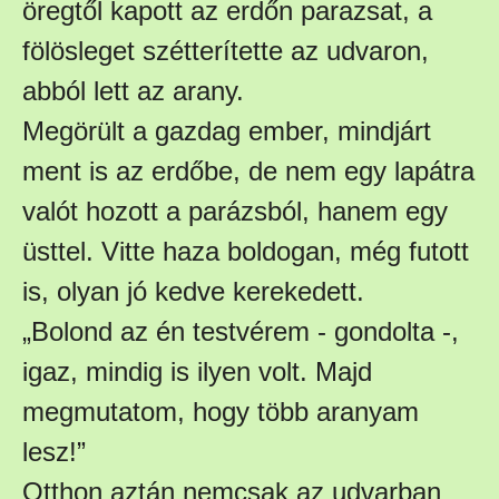
öregtől kapott az erdőn parazsat, a
fölösleget szétterítette az udvaron,
abból lett az arany.
Megörült a gazdag ember, mindjárt
ment is az erdőbe, de nem egy lapátra
valót hozott a parázsból, hanem egy
üsttel. Vitte haza boldogan, még futott
is, olyan jó kedve kerekedett.
„Bolond az én testvérem - gondolta -,
igaz, mindig is ilyen volt. Majd
megmutatom, hogy több aranyam
lesz!”
Otthon aztán nemcsak az udvarban