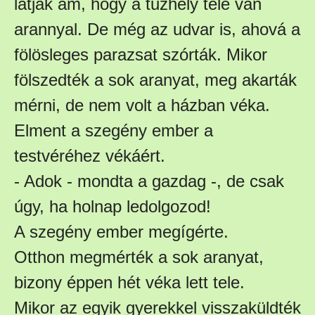
látják ám, hogy a tűzhely tele van
arannyal. De még az udvar is, ahová a
fölösleges parazsat szórták. Mikor
fölszedték a sok aranyat, meg akarták
mérni, de nem volt a házban véka.
Elment a szegény ember a
testvéréhez vékáért.
- Adok - mondta a gazdag -, de csak
úgy, ha holnap ledolgozod!
A szegény ember megígérte.
Otthon megmérték a sok aranyat,
bizony éppen hét véka lett tele.
Mikor az egyik gyerekkel visszaküldték