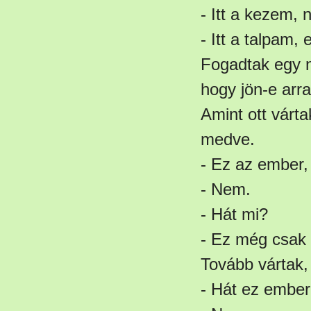
- Itt a kezem, 
- Itt a talpam,
Fogadtak egy n
hogy jön-e arr
Amint ott várta
medve.
- Ez az ember,
- Nem.
- Hát mi?
- Ez még csak 
Tovább vártak, 
- Hát ez ember