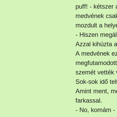
puff! - kétszer
medvének csak 
mozdult a helyé
- Hiszen megáll
Azzal kihúzta a
A medvének ez 
megfutamodott,
szemét vették 
Sok-sok idő tel
Amint ment, men
farkassal.
- No, komám - 