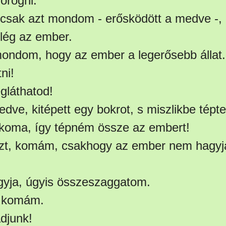
orogni.
csak azt mondom - erősködött a medve -, 
lég az ember.
ondom, hogy az ember a legerősebb állat.
ni!
gláthatod!
dve, kitépett egy bokrot, s miszlikbe tépt
 koma, így tépném össze az embert!
zt, komám, csakhogy az ember nem hagyj
gyja, úgyis összeszaggatom.
, komám.
djunk!