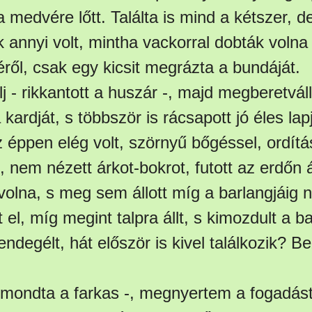
 a medvére lőtt. Találta is mind a kétszer, d
annyi volt, mintha vackorral dobták volna
ről, csak egy kicsit megrázta a bundáját.
j - rikkantott a huszár -, majd megberetvál
 kardját, s többször is rácsapott jó éles lap
éppen elég volt, szörnyű bőgéssel, ordítá
 nem nézett árkot-bokrot, futott az erdőn 
volna, s meg sem állott míg a barlangjáig 
t el, míg megint talpra állt, s kimozdult a b
degélt, hát először is kivel találkozik? B
mondta a farkas -, megnyertem a fogadást