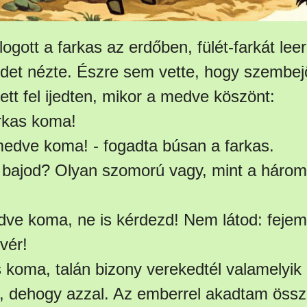
gott a farkas az erdőben, fülét-farkát leer
ldet nézte. Észre sem vette, hogy szembe
tt fel ijedten, mikor a medve köszönt:
arkas koma!
 medve koma! - fogadta búsan a farkas.
i bajod? Olyan szomorú vagy, mint a háro
dve koma, ne is kérdezd! Nem látod: feje
vér!
 koma, talán bizony verekedtél valamelyik 
, dehogy azzal. Az emberrel akadtam össz