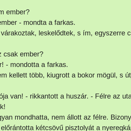
em ember?
 ember - mondta a farkas.
 várakoztak, leskelődtek, s ím, egyszerre c
.
z csak ember?
! - mondotta a farkas.
kellett több, kiugrott a bokor mögül, s útj
ója van! - rikkantott a huszár. - Félre az ut
k!
an mondhatta, nem állott az félre. Bizon
r előrántotta kétcsövű pisztolyát a nyeregkáp