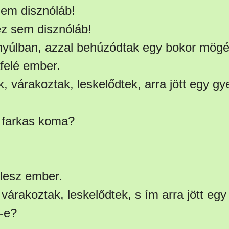
nem disznóláb!
 ez sem disznóláb!
yúlban, azzal behúzódtak egy bokor mögé,
afelé ember.
k, várakoztak, leskelődtek, arra jött egy g
 farkas koma?
lesz ember.
várakoztak, leskelődtek, s ím arra jött egy
-e?