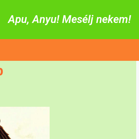
Apu, Anyu! Mesélj nekem!
b