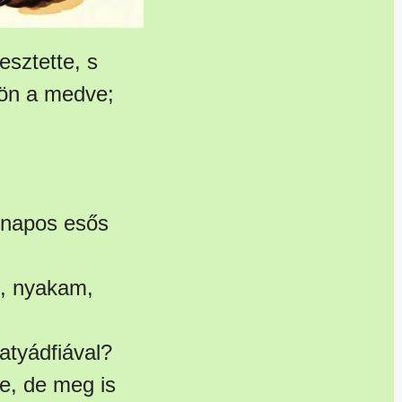
esztette, s
jön a medve;
mnapos esős
m, nyakam,
atyádfiával?
e, de meg is