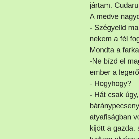
jártam. Cudaru
A medve nagyo
- Szégyelld ma
nekem a fél fo
Mondta a farka
-Ne bízd el m
ember a legerő
- Hogyhogy?
- Hát csak úgy
báránypecsenye
atyafiságban v
kijött a gazda,