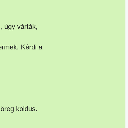
 úgy várták,
yermek. Kérdi a
 öreg koldus.