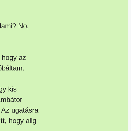
lami? No,
 hogy az
óbáltam.
gy kis
ámbátor
. Az ugatásra
tt, hogy alig