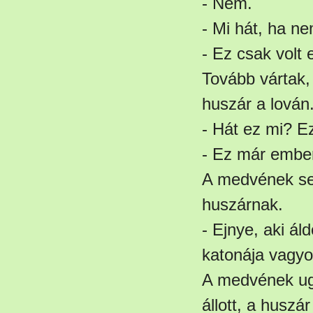
- Nem.
- Mi hát, ha n
- Ez csak volt
Tovább vártak,
huszár a lován
- Hát ez mi? E
- Ez már ember
A medvének sem 
huszárnak.
- Ejnye, aki áld
katonája vagyo
A medvének ugy
állott, a huszá