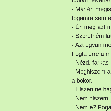
tudtam elvánsz
- Már én mégis
fogamra sem e
- Én meg azt m
- Szeretném lát
- Azt ugyan me
Fogta erre a me
- Nézd, farkas
- Meghiszem a
a bokor.
- Hiszen ne ha
- Nem hiszem
- Nem-e? Foga