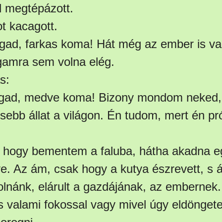
l megtépázott.
t kacagott.
gad, farkas koma! Hát még az ember is va
gamra sem volna elég.
s:
agad, medve koma! Bizony mondom neked,
sebb állat a világon. Én tudom, mert én pr
, hogy bementem a faluba, hátha akadna e
. Az ám, csak hogy a kutya észrevett, s 
olnánk, elárult a gazdájának, az embernek
 s valami fokossal vagy mivel úgy eldöngete