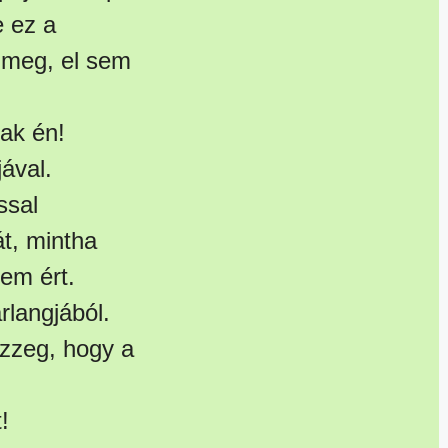
e ez a
 meg, el sem
lak én!
jával.
ssal
át, mintha
nem ért.
arlangjából.
ezzeg, hogy a
!