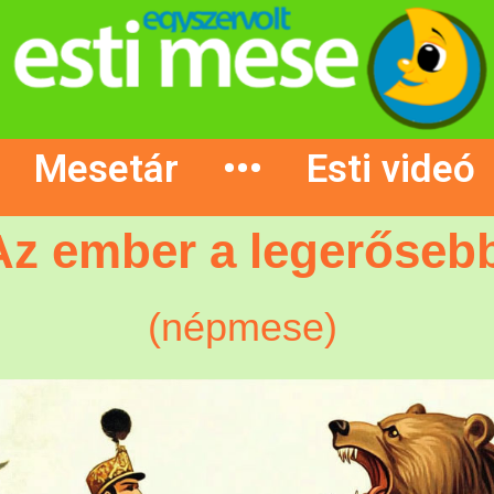
Mesetár
•••
Esti videó
Az ember a legerőseb
(népmese)