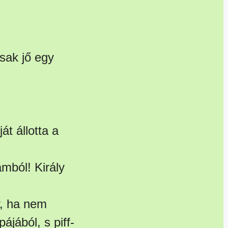
sak jő egy
át állotta a
amból! Király
y, ha nem
ájából, s piff-