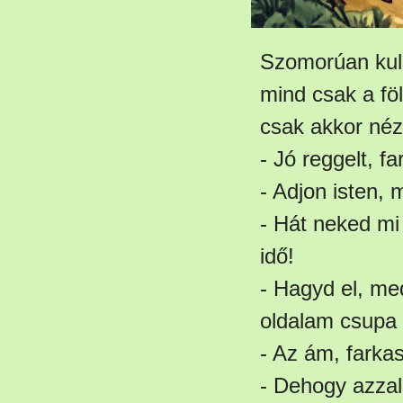
Szomorúan kullo
mind csak a fö
csak akkor néze
- Jó reggelt, f
- Adjon isten,
- Hát neked m
idő!
- Hagyd el, me
oldalam csupa 
- Az ám, farkas
- Dehogy azzal