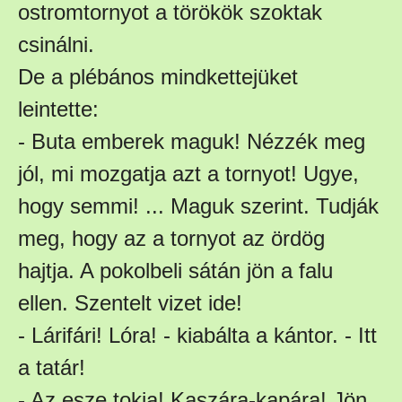
ostromtornyot a törökök szoktak
csinálni.
De a plébános mindkettejüket
leintette:
- Buta emberek maguk! Nézzék meg
jól, mi mozgatja azt a tornyot! Ugye,
hogy semmi! ... Maguk szerint. Tudják
meg, hogy az a tornyot az ördög
hajtja. A pokolbeli sátán jön a falu
ellen. Szentelt vizet ide!
- Lárifári! Lóra! - kiabálta a kántor. - Itt
a tatár!
- Az esze tokja! Kaszára-kapára! Jön