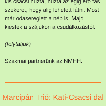
kis csacsi húzta, húzta az égig érő fás
szekeret, hogy alig lehetett látni. Most
már odasereglett a nép is. Majd
kiestek a szájukon a csudálkozástól.
(folytatjuk)
Szakmai partnerünk az NMHH.
Marcipán Trió: Kati-Csacsi dal