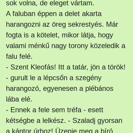
sok volna, de eleget vártam.
A faluban éppen a delet akarta
harangozni az öreg sekrestyés. Már
fogta is a kötelet, mikor látja, hogy
valami ménkű nagy torony közeledik a
falu felé.
- Szent Kleofás! Itt a tatár, jön a török!
- gurult le a lépcsőn a szegény
harangozó, egyenesen a plébános
lába elé.
- Ennek a fele sem tréfa - esett
kétségbe a lelkész. - Szaladj gyorsan
a kántor úrhoz! Üzenje meg a bíró