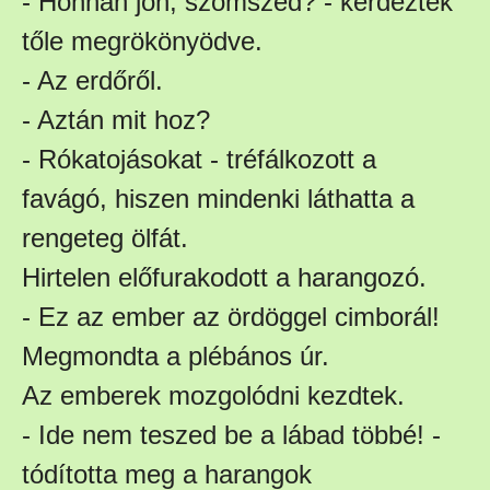
- Honnan jön, szomszéd? - kérdezték
tőle megrökönyödve.
- Az erdőről.
- Aztán mit hoz?
- Rókatojásokat - tréfálkozott a
favágó, hiszen mindenki láthatta a
rengeteg ölfát.
Hirtelen előfurakodott a harangozó.
- Ez az ember az ördöggel cimborál!
Megmondta a plébános úr.
Az emberek mozgolódni kezdtek.
- Ide nem teszed be a lábad többé! -
tódította meg a harangok