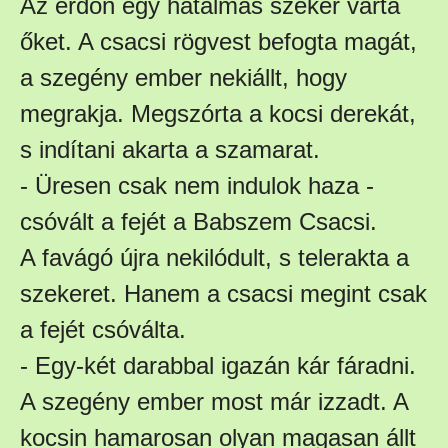
Az erdőn egy hatalmas szekér várta
őket. A csacsi rögvest befogta magát,
a szegény ember nekiállt, hogy
megrakja. Megszórta a kocsi derekát,
s indítani akarta a szamarat.
- Üresen csak nem indulok haza -
csóvált a fejét a Babszem Csacsi.
A favágó újra nekilódult, s telerakta a
szekeret. Hanem a csacsi megint csak
a fejét csóválta.
- Egy-két darabbal igazán kár fáradni.
A szegény ember most már izzadt. A
kocsin hamarosan olyan magasan állt