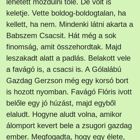
lehetett mozdulni tőle. De volt is
keletje. Vette boldog-boldogtalan, ha
kellett, ha nem. Mindenki látni akarta a
Babszem Csacsit. Hát még a sok
finomság, amit összehordtak. Majd
leszakadt alatt a padlás. Belakott vele
a favágó is, a csacsi is. A Gólalábú
Gazdag Gerzson még egy korsó bort
is hozott nyomban. Favágó Flóris ivott
belőle egy jó húzást, majd egyből
elaludt. Hogyne aludt volna, amikor
álomport kevert bele a zsugori gazdag
ember. Megfogadta, hogy egy élete,