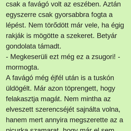
csak a favágó volt az eszében. Aztán
egyszerre csak gyorsabbra fogta a
lépést. Nem törődött már vele, ha égig
rakják is mögötte a szekeret. Betyár
gondolata támadt.
- Megkeserüli ezt még ez a zsugori! -
mormogta.
A favágó még éjfél után is a tuskón
üldögélt. Már azon töprengett, hogy
felakasztja magát. Nem mintha az
elveszett szerencséjét sajnálta volna,
hanem mert annyira megszerette az a
picurka szamarat, hogy már el sem