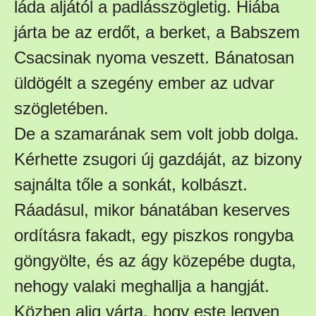
láda aljától a padlásszögletig. Hiába
járta be az erdőt, a berket, a Babszem
Csacsinak nyoma veszett. Bánatosan
üldögélt a szegény ember az udvar
szögletében.
De a szamarának sem volt jobb dolga.
Kérhette zsugori új gazdáját, az bizony
sajnálta tőle a sonkát, kolbászt.
Ráadásul, mikor bánatában keserves
ordításra fakadt, egy piszkos rongyba
göngyölte, és az ágy közepébe dugta,
nehogy valaki meghallja a hangját.
Közben alig várta, hogy este legyen