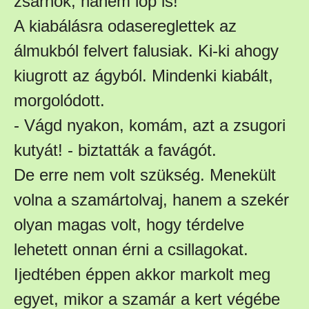
zsarnok, hanem lop is!
A kiabálásra odasereglettek az
álmukból felvert falusiak. Ki-ki ahogy
kiugrott az ágyból. Mindenki kiabált,
morgolódott.
- Vágd nyakon, komám, azt a zsugori
kutyát! - biztatták a favágót.
De erre nem volt szükség. Menekült
volna a szamártolvaj, hanem a szekér
olyan magas volt, hogy térdelve
lehetett onnan érni a csillagokat.
Ijedtében éppen akkor markolt meg
egyet, mikor a szamár a kert végébe