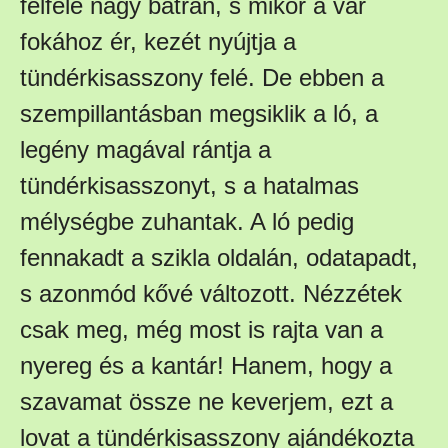
felfelé nagy bátran, s mikor a vár
fokához ér, kezét nyújtja a
tündérkisasszony felé. De ebben a
szempillantásban megsiklik a ló, a
legény magával rántja a
tündérkisasszonyt, s a hatalmas
mélységbe zuhantak. A ló pedig
fennakadt a szikla oldalán, odatapadt,
s azonmód kővé változott. Nézzétek
csak meg, még most is rajta van a
nyereg és a kantár! Hanem, hogy a
szavamat össze ne keverjem, ezt a
lovat a tündérkisasszony ajándékozta