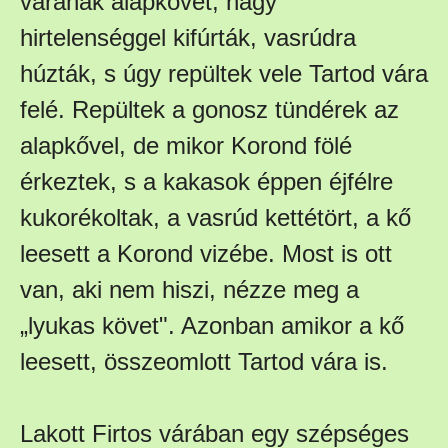
várának alapkövét, nagy
hirtelenséggel kifúrták, vasrúdra
húzták, s úgy repültek vele Tartod vára
felé. Repültek a gonosz tündérek az
alapkővel, de mikor Korond fölé
érkeztek, s a kakasok éppen éjfélre
kukorékoltak, a vasrúd kettétört, a kő
leesett a Korond vizébe. Most is ott
van, aki nem hiszi, nézze meg a
„lyukas követ". Azonban amikor a kő
leesett, összeomlott Tartod vára is.
Lakott Firtos várában egy szépséges