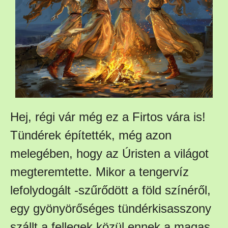
Hej, régi vár még ez a Firtos vára is!
Tündérek építették, még azon
melegében, hogy az Úristen a világot
megteremtette. Mikor a tengervíz
lefolydogált -szűrődött a föld színéről,
egy gyönyörőséges tündérkisasszony
szállt a fellegek közül ennek a magas