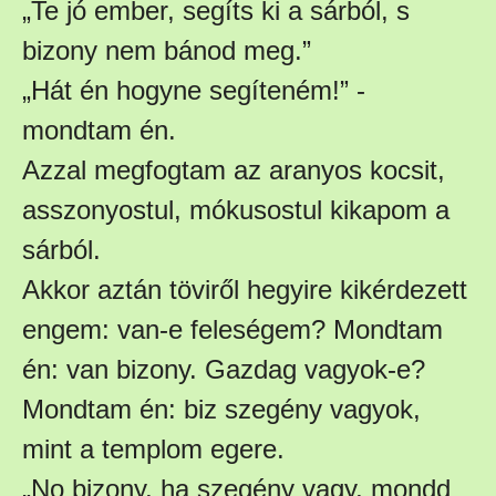
„Te jó ember, segíts ki a sárból, s
bizony nem bánod meg.”
„Hát én hogyne segíteném!” -
mondtam én.
Azzal megfogtam az aranyos kocsit,
asszonyostul, mókusostul kikapom a
sárból.
Akkor aztán töviről hegyire kikérdezett
engem: van-e feleségem? Mondtam
én: van bizony. Gazdag vagyok-e?
Mondtam én: biz szegény vagyok,
mint a templom egere.
„No bizony, ha szegény vagy, mondd