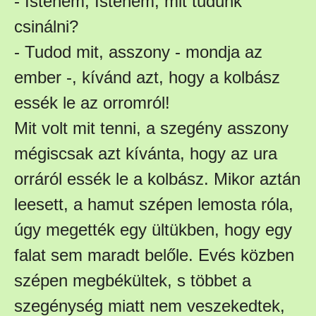
- Istenem, Istenem, mit tudunk
csinálni?
- Tudod mit, asszony - mondja az
ember -, kívánd azt, hogy a kolbász
essék le az orromról!
Mit volt mit tenni, a szegény asszony
mégiscsak azt kívánta, hogy az ura
orráról essék le a kolbász. Mikor aztán
leesett, a hamut szépen lemosta róla,
úgy megették egy ültükben, hogy egy
falat sem maradt belőle. Evés közben
szépen megbékültek, s többet a
szegénység miatt nem veszekedtek,