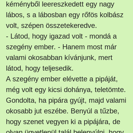
kéményből leereszkedett egy nagy
lábos, s a lábosban egy rőfös kolbász
volt, szépen összetekeredve.
- Látod, hogy igazad volt - mondá a
szegény ember. - Hanem most már
valami okosabban kívánjunk, mert
látod, hogy teljesedik.
A szegény ember elévette a pipáját,
még volt egy kicsi dohánya, teletömte.
Gondolta, ha pipára gyújt, majd valami
okosabb jut eszébe. Benyúl a tűzbe,
hogy szenet vegyen ki a pipájára, de
olyan ügyetlenül talál belenyúlni, hogy