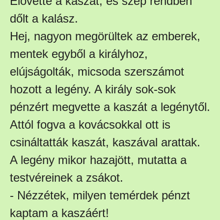
Elővette a kaszát, és szép rendben
dőlt a kalász.
Hej, nagyon megörültek az emberek,
mentek egyből a királyhoz,
elújságolták, micsoda szerszámot
hozott a legény. A király sok-sok
pénzért megvette a kaszát a legénytől.
Attól fogva a kovácsokkal ott is
csináltatták kaszát, kaszával arattak.
A legény mikor hazajött, mutatta a
testvéreinek a zsákot.
- Nézzétek, milyen temérdek pénzt
kaptam a kaszáért!