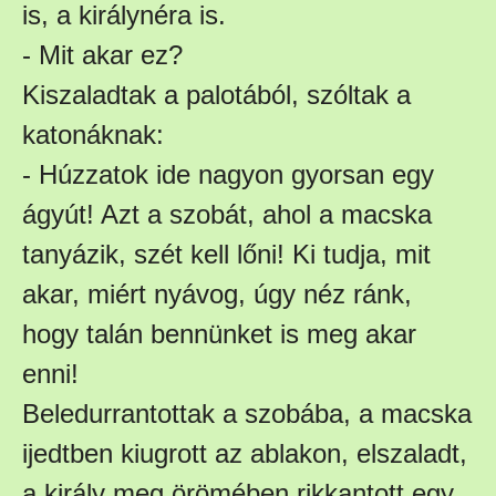
is, a királynéra is.
- Mit akar ez?
Kiszaladtak a palotából, szóltak a
katonáknak:
- Húzzatok ide nagyon gyorsan egy
ágyút! Azt a szobát, ahol a macska
tanyázik, szét kell lőni! Ki tudja, mit
akar, miért nyávog, úgy néz ránk,
hogy talán bennünket is meg akar
enni!
Beledurrantottak a szobába, a macska
ijedtben kiugrott az ablakon, elszaladt,
a király meg örömében rikkantott egy