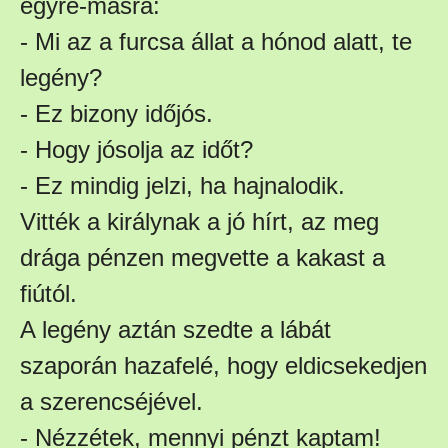
egyre-másra:
- Mi az a furcsa állat a hónod alatt, te
legény?
- Ez bizony időjós.
- Hogy jósolja az időt?
- Ez mindig jelzi, ha hajnalodik.
Vitték a királynak a jó hírt, az meg
drága pénzen megvette a kakast a
fiútól.
A legény aztán szedte a lábát
szaporán hazafelé, hogy eldicsekedjen
a szerencséjével.
- Nézzétek, mennyi pénzt kaptam!