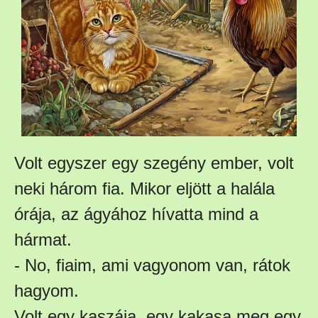
Volt egyszer egy szegény ember, volt
neki három fia. Mikor eljött a halála
órája, az ágyához hívatta mind a
hármat.
- No, fiaim, ami vagyonom van, rátok
hagyom.
Volt egy kaszája, egy kakasa meg egy