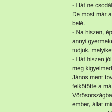
- Hát ne csodá
De most már a 
belé.
- Na hiszen, ép
annyi gyermeke
tudjuk, melyike
- Hát hiszen jó
meg kigyelmed
János ment tov
felkötötte a m
Vörösországba 
ember, állat m