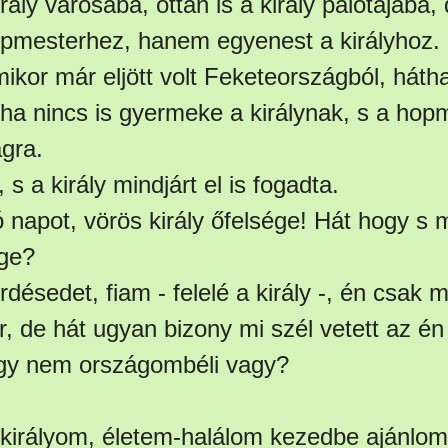
ály városába, ottan is a király palotájába
pmesterhez, hanem egyenest a királyhoz. 
mikor már eljött volt Feketeországból, hátha
ha nincs is gyermeke a királynak, s a hop
ágra.
 s a király mindjárt el is fogadta.
jó napot, vörös király őfelsége! Hát hogy s 
ge?
ésedet, fiam - felelé a király -, én csak 
, de hát ugyan bizony mi szél vetett az é
ogy nem országombéli vagy?
s királyom, életem-halálom kezedbe ajánlom