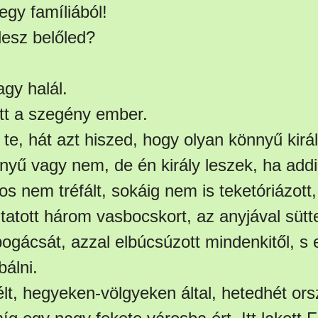
egy famíliából!
lesz belőled?
agy halál.
tt a szegény ember.
, te, hát azt hiszed, hogy olyan könnyű kirá
yű vagy nem, de én király leszek, ha addig
s nem tréfált, sokáig nem is teketóriázott
ltatott három vasbocskort, az anyjával sütt
gácsát, azzal elbúcsúzott mindenkitől, s e
álni.
t, hegyeken-völgyeken által, hetedhét orsz