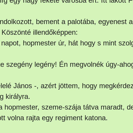
íg egy nagy fekete városba ért. Itt lakott 
dolkozott, bement a palotába, egyenest a
 Köszönté illendőképpen:
ó napot, hopmester úr, hát hogy s mint szol
, te szegény legény! Én megvolnék úgy-ahog
felelé János -, azért jöttem, hogy megkérd
 királyra.
a hopmester, szeme-szája tátva maradt, d
t volna rajta egy regiment katona.