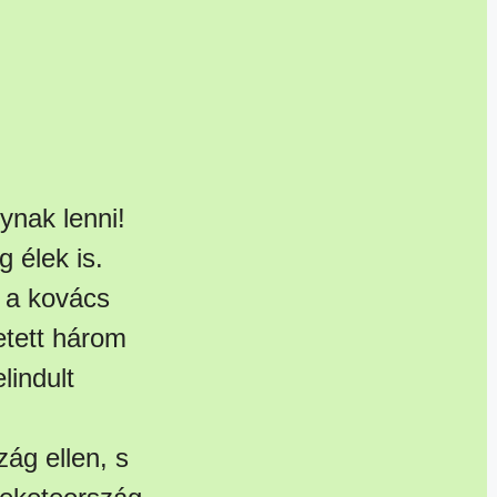
lynak lenni!
 élek is.
, a kovács
etett három
lindult
ág ellen, s