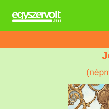
J
(népm