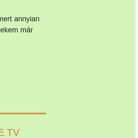
mert annyian
 nekem már
E TV