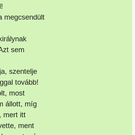
!
ta megcsendült
királynak
 Azt sem
a, szentelje
ggal tovább!
lt, most
 állott, míg
mert itt
vette, ment