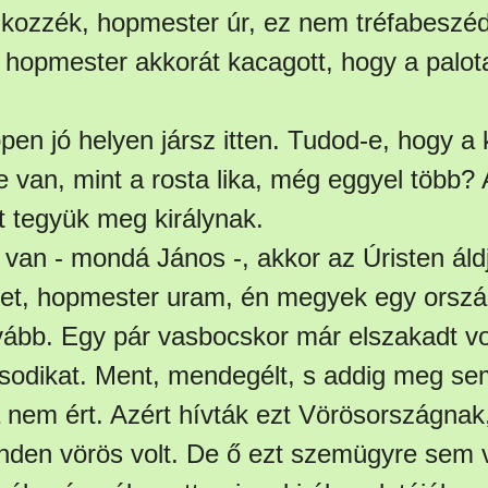
lkozzék, hopmester úr, ez nem tréfabeszéd
hopmester akkorát kacagott, hogy a palo
pen jó helyen jársz itten. Tudod-e, hogy a 
 van, mint a rosta lika, még eggyel több?
t tegyük meg királynak.
l van - mondá János -, akkor az Úristen áldj
et, hopmester uram, én megyek egy orszá
ább. Egy pár vasbocskor már elszakadt vo
ásodikat. Ment, mendegélt, s addig meg sem
nem ért. Azért hívták ezt Vörösországnak, 
inden vörös volt. De ő ezt szemügyre sem 