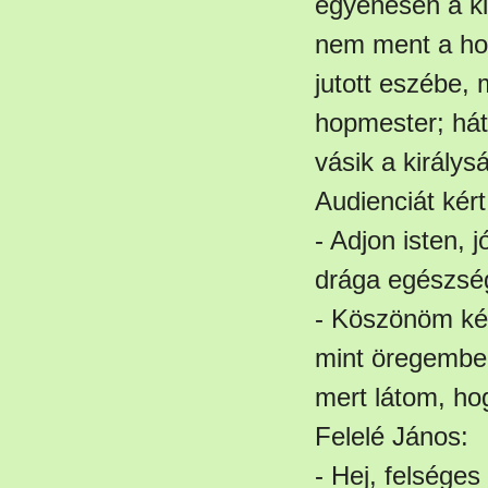
egyenesen a kir
nem ment a ho
jutott eszébe, 
hopmester; hát
vásik a királys
Audienciát kért,
- Adjon isten, 
drága egészsé
- Köszönöm kérd
mint öregember
mert látom, h
Felelé János:
- Hej, felsége