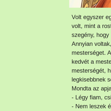
Volt egyszer e
volt, mint a ro
szegény, hogy 
Annyian voltak
mesterséget. A 
kedvét a meste
mesterségét, h
legkisebbnek 
Mondta az apja
- Légy fiam, c
- Nem leszek én