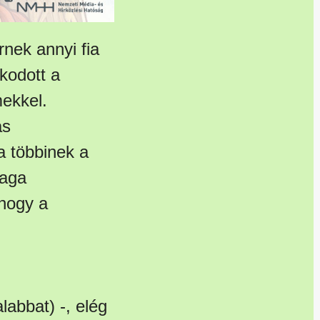
nek annyi fia
akodott a
mekkel.
ás
a többinek a
maga
khogy a
labbat) -, elég