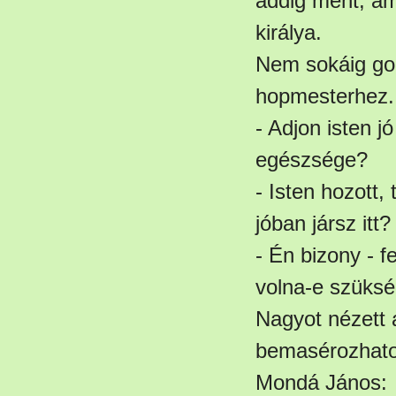
addig ment, am
királya.
Nem sokáig gon
hopmesterhez.
- Adjon isten j
egészsége?
- Isten hozott
jóban jársz itt?
- Én bizony - 
volna-e szükség
Nagyot nézett 
bemasérozhatot
Mondá János: