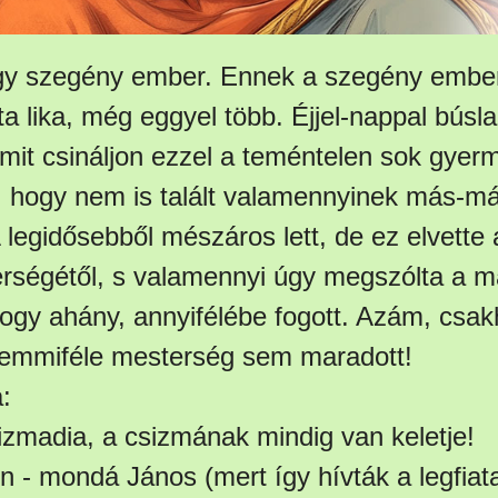
gy szegény ember. Ennek a szegény ember
sta lika, még eggyel több. Éjjel-nappal búsl
mit csináljon ezzel a teméntelen sok gyer
, hogy nem is talált valamennyinek más-m
legidősebből mészáros lett, de ez elvette 
rségétől, s valamennyi úgy megszólta a 
ogy ahány, annyifélébe fogott. Azám, csa
semmiféle mesterség sem maradott!
:
sizmadia, a csizmának mindig van keletje!
 - mondá János (mert így hívták a legfiata