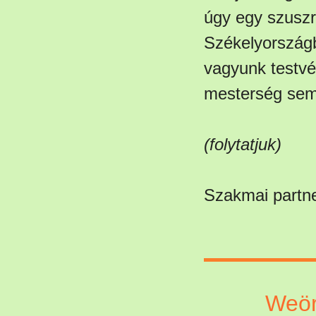
úgy egy szuszr
Székelyországb
vagyunk testvé
mesterség sem 
(folytatjuk)
Szakmai partn
Weör