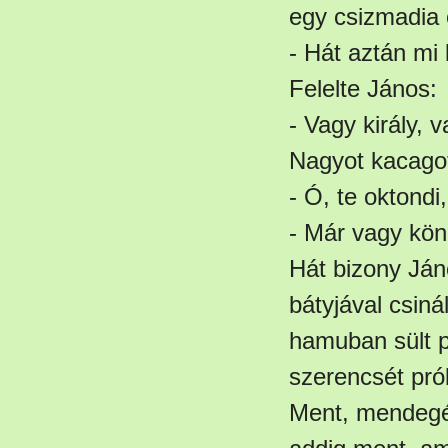
egy csizmadia 
- Hát aztán mi 
Felelte János:
- Vagy király, v
Nagyot kacago
- Ó, te oktondi
- Már vagy könn
Hát bizony Jáno
bátyjával csiná
hamuban sült po
szerencsét prób
Ment, mendegél