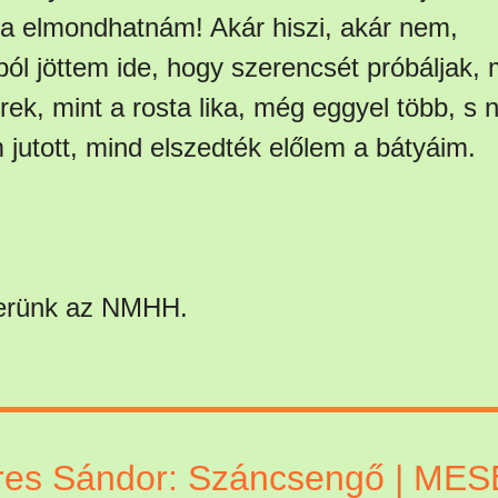
a elmondhatnám! Akár hiszi, akár nem,
ól jöttem ide, hogy szerencsét próbáljak, 
rek, mint a rosta lika, még eggyel több, s
jutott, mind elszedték előlem a bátyáim.
erünk az NMHH.
es Sándor: Száncsengő | MES