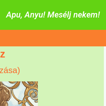
Apu, Anyu! Mesélj nekem!
sz
zása)