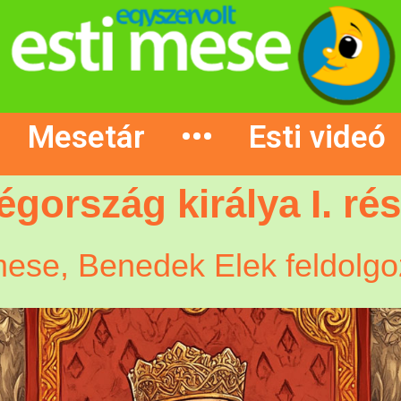
Mesetár
•••
Esti videó
égország királya I. ré
ese, Benedek Elek feldolgo