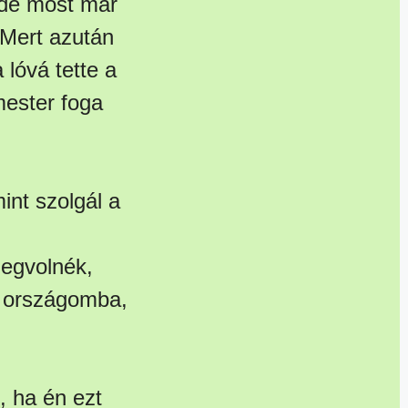
, de most már
Mert azután
 lóvá tette a
mester foga
mint szolgál a
megvolnék,
n országomba,
, ha én ezt