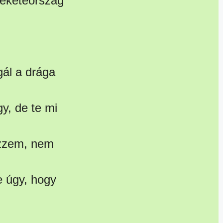
Feketeország
gál a drága
y, de te mi
ezzem, nem
e úgy, hogy