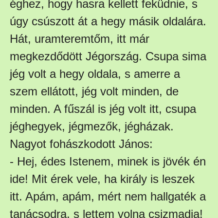
éghez, hogy hasra kellett feküdnie, s
úgy csúszott át a hegy másik oldalára.
Hát, uramteremtőm, itt már
megkezdődött Jégország. Csupa sima
jég volt a hegy oldala, s amerre a
szem ellátott, jég volt minden, de
minden. A fűszál is jég volt itt, csupa
jéghegyek, jégmezők, jégházak.
Nagyot fohászkodott János:
- Hej, édes Istenem, minek is jövék én
ide! Mit érek vele, ha király is leszek
itt. Apám, apám, mért nem hallgaték a
tanácsodra, s lettem volna csizmadia!