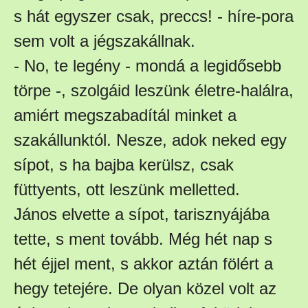
s hát egyszer csak, preccs! - híre-pora
sem volt a jégszakállnak.
- No, te legény - mondá a legidősebb
törpe -, szolgáid leszünk életre-halálra,
amiért megszabadítál minket a
szakállunktól. Nesze, adok neked egy
sípot, s ha bajba kerülsz, csak
füttyents, ott leszünk melletted.
János elvette a sípot, tarisznyájába
tette, s ment tovább. Még hét nap s
hét éjjel ment, s akkor aztán fölért a
hegy tetejére. De olyan közel volt az