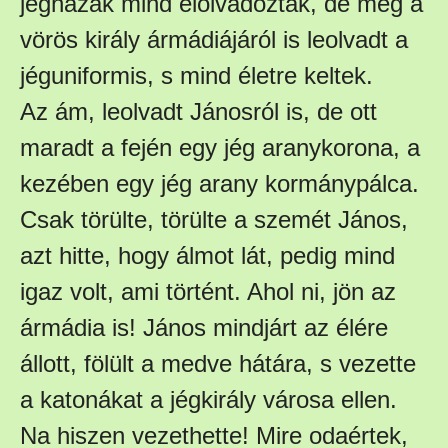
jégházak mind elolvadoztak, de meg a
vörös király ármádiájáról is leolvadt a
jéguniformis, s mind életre keltek.
Az ám, leolvadt Jánosról is, de ott
maradt a fején egy jég aranykorona, a
kezében egy jég arany kormánypálca.
Csak törülte, törülte a szemét János,
azt hitte, hogy álmot lát, pedig mind
igaz volt, ami történt. Ahol ni, jön az
ármádia is! János mindjárt az élére
állott, fölült a medve hátára, s vezette
a katonákat a jégkirály városa ellen.
Na hiszen vezethette! Mire odaértek,