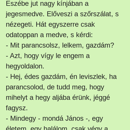
Eszébe jut nagy kínjában a
jegesmedve. Előveszi a szőrszálat, s
nézegeti. Hát egyszerre csak
odatoppan a medve, s kérdi:
- Mit parancsolsz, lelkem, gazdám?
- Azt, hogy vígy le engem a
hegyoldalon.
- Hej, édes gazdám, én leviszlek, ha
parancsolod, de tudd meg, hogy
mihelyt a hegy aljába érünk, jéggé
fagysz.
- Mindegy - mondá János -, egy
életem, egy halálom, csak végy a