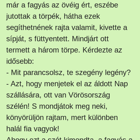
már a fagyás az övéig ért, eszébe
jutottak a törpék, hátha ezek
segíthetnének rajta valamit, kivette a
sípját, s füttyentett. Mindjárt ott
termett a három törpe. Kérdezte az
idősebb:
- Mit parancsolsz, te szegény legény?
- Azt, hogy menjetek el az áldott Nap
szállására, ott van Vörösország
szélén! S mondjátok meg neki,
könyörüljön rajtam, mert különben
halál fia vagyok!
Ahogy ezt a szót kimondta, a fagyás a