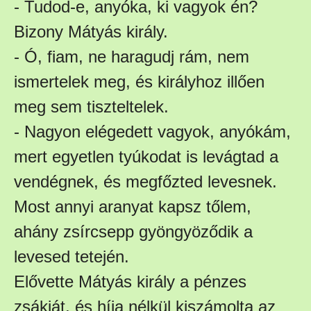
- Tudod-e, anyóka, ki vagyok én?
Bizony Mátyás király.
- Ó, fiam, ne haragudj rám, nem
ismertelek meg, és királyhoz illően
meg sem tiszteltelek.
- Nagyon elégedett vagyok, anyókám,
mert egyetlen tyúkodat is levágtad a
vendégnek, és megfőzted levesnek.
Most annyi aranyat kapsz tőlem,
ahány zsírcsepp gyöngyöződik a
levesed tetején.
Elővette Mátyás király a pénzes
zsákját, és híja nélkül kiszámolta az