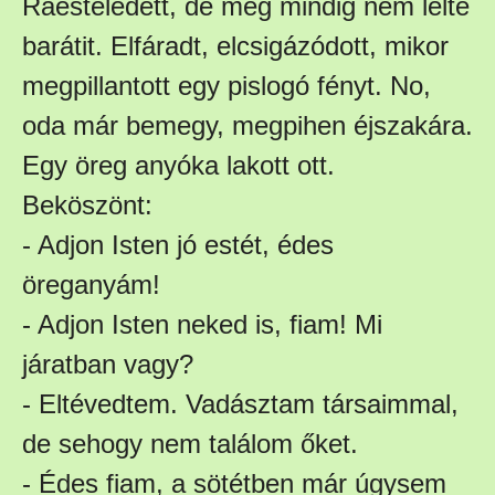
Ráesteledett, de még mindig nem lelte
barátit. Elfáradt, elcsigázódott, mikor
megpillantott egy pislogó fényt. No,
oda már bemegy, megpihen éjszakára.
Egy öreg anyóka lakott ott.
Beköszönt:
- Adjon Isten jó estét, édes
öreganyám!
- Adjon Isten neked is, fiam! Mi
járatban vagy?
- Eltévedtem. Vadásztam társaimmal,
de sehogy nem találom őket.
- Édes fiam, a sötétben már úgysem