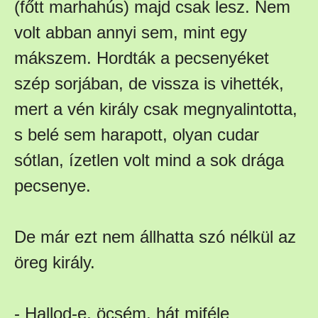
(főtt marhahús) majd csak lesz. Nem
volt abban annyi sem, mint egy
mákszem. Hordták a pecsenyéket
szép sorjában, de vissza is vihették,
mert a vén király csak megnyalintotta,
s belé sem harapott, olyan cudar
sótlan, ízetlen volt mind a sok drága
pecsenye.
De már ezt nem állhatta szó nélkül az
öreg király.
- Hallod-e, öcsém, hát miféle