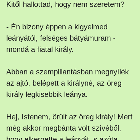
Kitől hallottad, hogy nem szeretem?
- Én bizony éppen a kigyelmed
leányától, felséges bátyámuram -
mondá a fiatal király.
Abban a szempillantásban megnyílék
az ajtó, belépett a királyné, az öreg
király legkisebbik leánya.
Hej, Istenem, örült az öreg király! Mert
még akkor megbánta volt szívéből,
hogy elkergette a leányát, s azóta