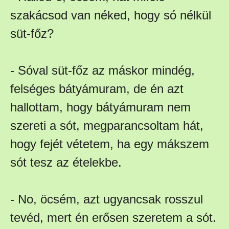
szakácsod van néked, hogy só nélkül
süt-főz?
- Sóval süt-főz az máskor mindég,
felséges bátyámuram, de én azt
hallottam, hogy bátyámuram nem
szereti a sót, megparancsoltam hát,
hogy fejét vétetem, ha egy mákszem
sót tesz az ételekbe.
- No, öcsém, azt ugyancsak rosszul
tevéd, mert én erősen szeretem a sót.