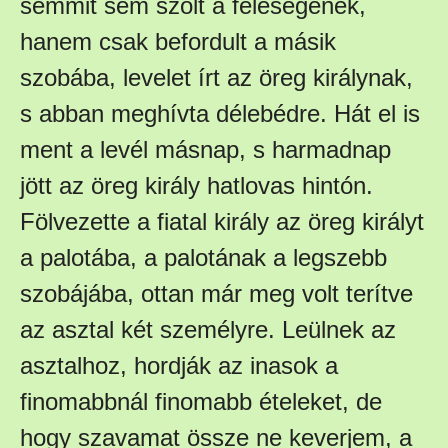
semmit sem szólt a feleségének,
hanem csak befordult a másik
szobába, levelet írt az öreg királynak,
s abban meghívta délebédre. Hát el is
ment a levél másnap, s harmadnap
jött az öreg király hatlovas hintón.
Fölvezette a fiatal király az öreg királyt
a palotába, a palotának a legszebb
szobájába, ottan már meg volt terítve
az asztal két személyre. Leülnek az
asztalhoz, hordják az inasok a
finomabbnál finomabb ételeket, de
hogy szavamat össze ne keverjem, a