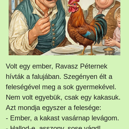
Volt egy ember, Ravasz Péternek
hívták a falujában. Szegényen élt a
feleségével meg a sok gyermekével.
Nem volt egyebük, csak egy kakasuk.
Azt mondja egyszer a felesége:
- Ember, a kakast vasárnap levágom.
- Hallod-e, asszony, sose vágd!