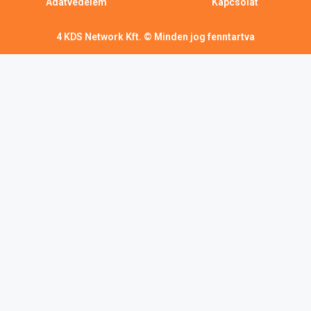
Adatvédelem
Kapcsolat
4 KDS Network Kft. © Minden jog fenntartva