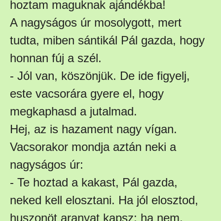
hoztam maguknak ajándékba!
A nagyságos úr mosolygott, mert
tudta, miben sántikál Pál gazda, hogy
honnan fúj a szél.
- Jól van, köszönjük. De ide figyelj,
este vacsorára gyere el, hogy
megkaphasd a jutalmad.
Hej, az is hazament nagy vígan.
Vacsorakor mondja aztán neki a
nagyságos úr:
- Te hoztad a kakast, Pál gazda,
neked kell elosztani. Ha jól elosztod,
huszonöt aranyat kapsz; ha nem,