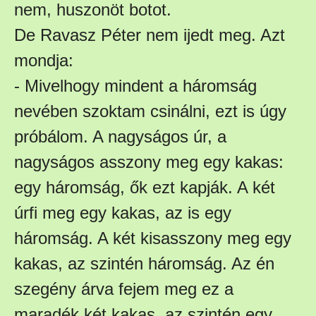
nem, huszonöt botot.
De Ravasz Péter nem ijedt meg. Azt
mondja:
- Mivelhogy mindent a háromság
nevében szoktam csinálni, ezt is úgy
próbálom. A nagyságos úr, a
nagyságos asszony meg egy kakas:
egy háromság, ők ezt kapják. A két
úrfi meg egy kakas, az is egy
háromság. A két kisasszony meg egy
kakas, az szintén háromság. Az én
szegény árva fejem meg ez a
maradék két kakas, az szintén egy