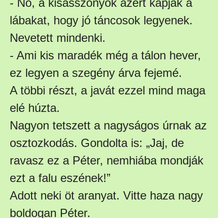
- No, a kisasszonyok azért kapják a
lábakat, hogy jó táncosok legyenek.
Nevetett mindenki.
- Ami kis maradék még a tálon hever,
ez legyen a szegény árva fejemé.
A többi részt, a javát ezzel mind maga
elé húzta.
Nagyon tetszett a nagyságos úrnak az
osztozkodás. Gondolta is: „Jaj, de
ravasz ez a Péter, nemhiába mondják
ezt a falu eszének!”
Adott neki öt aranyat. Vitte haza nagy
boldogan Péter.