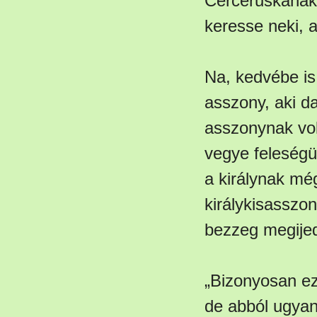
Cerceruskának
keresse neki, ak
Na, kedvébe is
asszony, aki d
asszonynak vol
vegye feleségü
a királynak mé
királykisasszo
bezzeg megijed
„Bizonyosan ezt
de abból ugya