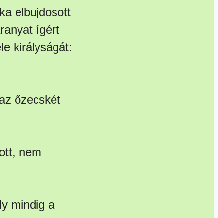
ka elbujdosott
ranyat ígért
le királyságát:
s az őzecskét
ott, nem
ly mindig a