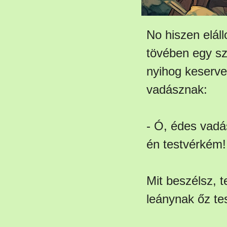
No hiszen elál
tövében egy sz
nyihog keserve
vadásznak:
- Ó, édes vadá
én testvérkém!
Mit beszélsz, t
leánynak őz te