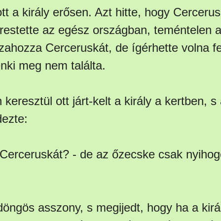
 a király erősen. Azt hitte, hogy Cercerus
erestette az egész országban, teméntelen a
zahozza Cerceruskát, de ígérhette volna fe
nki meg nem találta.
eresztül ott járt-kelt a király a kertben, 
dezte:
 Cerceruskát? - de az őzecske csak nyihog
.
döngös asszony, s megijedt, hogy ha a kirá