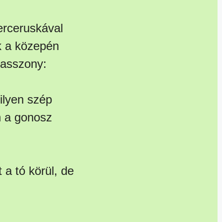
erceruskával
ek a közepén
gasszony:
ilyen szép
n a gonosz
a tó körül, de