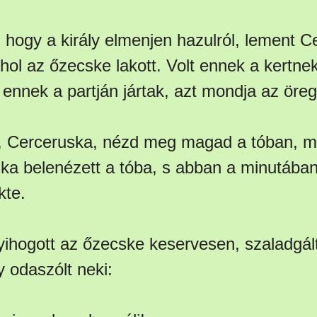
, hogy a király elmenjen hazulról, lement C
 hol az őzecske lakott. Volt ennek a kertn
r ennek a partján jártak, azt mondja az öre
g, Cerceruska, nézd meg magad a tóban, m
ka belenézett a tóba, s abban a minutába
kte.
yihogott az őzecske keservesen, szaladgált 
 odaszólt neki: