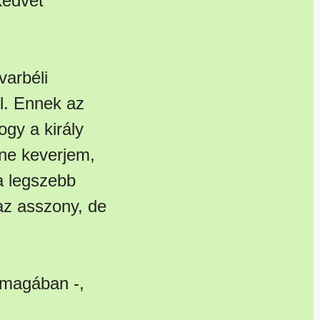
kedvét
varbéli
el. Ennek az
gy a király
 ne keverjem,
a legszebb
az asszony, de
a magában -,