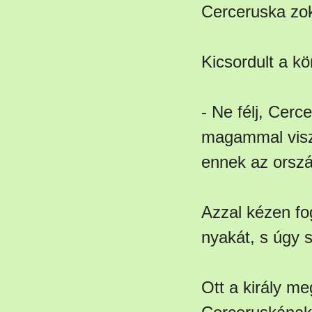
Cerceruska zok
Kicsordult a k
- Ne félj, Cer
magammal visz
ennek az orszá
Azzal kézen fo
nyakát, s úgy sé
Ott a király m