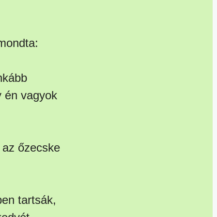
 mondta:
inkább
y én vagyok
e az őzecske
en tartsák,