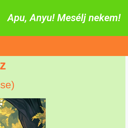
Apu, Anyu! Mesélj nekem!
z
se)