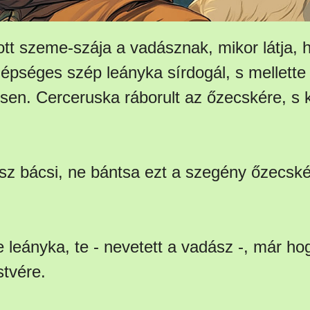
lott szeme-szája a vadásznak, mikor látja, 
épséges szép leányka sírdogál, s mellett
sen. Cerceruska ráborult az őzecskére, s 
sz bácsi, ne bántsa ezt a szegény őzecské
e leányka, te - nevetett a vadász -, már h
stvére.