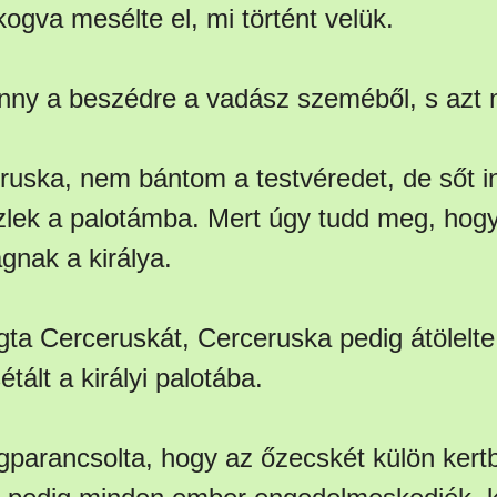
ogva mesélte el, mi történt velük.
önny a beszédre a vadász szeméből, s azt
ceruska, nem bántom a testvéredet, de sőt 
lek a palotámba. Mert úgy tudd meg, hog
gnak a királya.
gta Cerceruskát, Cerceruska pedig átölelt
tált a királyi palotába.
egparancsolta, hogy az őzecskét külön kertb