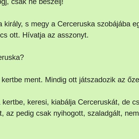
ogj, csak ne beszélj!
a király, s megy a Cerceruska szobájába 
s ott. Hívatja az asszonyt.
eruska?
 kertbe ment. Mindig ott játszadozik az őz
 kertbe, keresi, kiabálja Cerceruskát, de c
t, az pedig csak nyihogott, szaladgált, nem