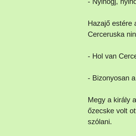
- Nyihogj, nyih
Hazajő estére 
Cerceruska ninc
- Hol van Cerc
- Bizonyosan a
Megy a király a
őzecske volt ot
szólani.