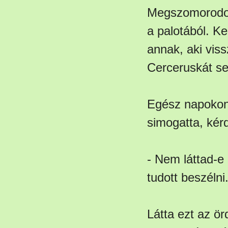
Megszomorodott
a palotából. K
annak, aki viss
Cerceruskát se
Egész napokon k
simogatta, kér
- Nem láttad-e
tudott beszélni
Látta ezt az ör