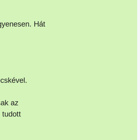
egyenesen. Hát
ecskével.
sak az
 tudott