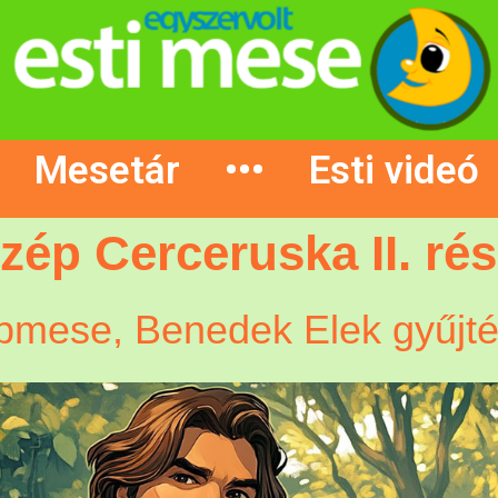
Mesetár
•••
Esti videó
zép Cerceruska II. rés
pmese, Benedek Elek gyűjté