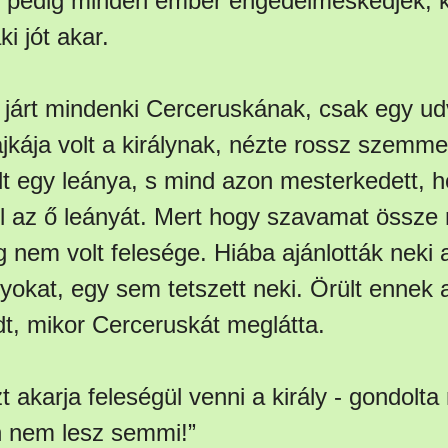
 pedig minden ember engedelmeskedjék, 
i jót akar.
 járt mindenki Cerceruskának, csak egy ud
ajkája volt a királynak, nézte rossz szemm
t egy leánya, s mind azon mesterkedett, ho
l az ő leányát. Mert hogy szavamat össze
g nem volt felesége. Hiába ajánlották neki 
nyokat, egy sem tetszett neki. Örült ennek 
t, mikor Cerceruskát meglátta.
 akarja feleségül venni a király - gondolt
n nem lesz semmi!”