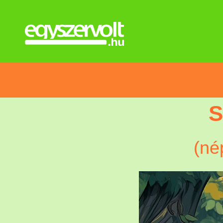
S
(né