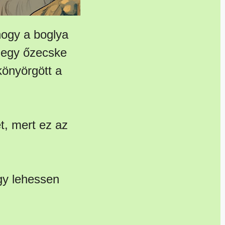
hogy a boglya
e egy őzecske
könyörgött a
t, mert ez az
ogy lehessen