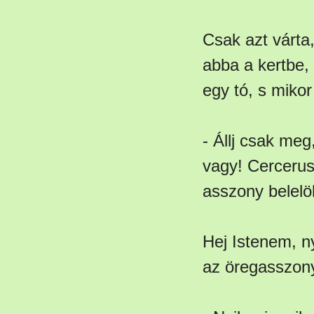
Csak azt várta
abba a kertbe,
egy tó, s miko
- Állj csak me
vagy! Cercerus
asszony belelö
Hej Istenem, n
az öregasszony