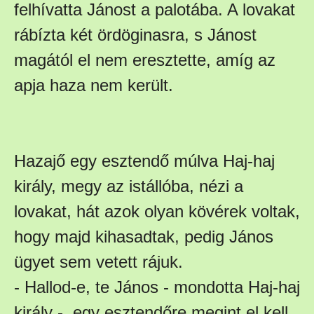
felhívatta Jánost a palotába. A lovakat
rábízta két ördöginasra, s Jánost
magától el nem eresztette, amíg az
apja haza nem került.
Hazajő egy esztendő múlva Haj-haj
király, megy az istállóba, nézi a
lovakat, hát azok olyan kövérek voltak,
hogy majd kihasadtak, pedig János
ügyet sem vetett rájuk.
- Hallod-e, te János - mondotta Haj-haj
király -, egy esztendőre megint el kell