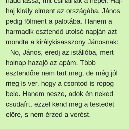
hadd lássa, mit csinálnak a népei. Haj-
haj király elment az országába, János
pedig fölment a palotába. Hanem a
harmadik esztendő utolsó napján azt
mondta a királykisasszony Jánosnak:
- No, János, eredj az istállóba, mert
holnap hazajő az apám. Több
esztendőre nem tart meg, de még jól
meg is ver, hogy a csontod is ropog
bele. Hanem nesze, adok én neked
csudaírt, ezzel kend meg a testedet
előre, s nem érzed a verést.