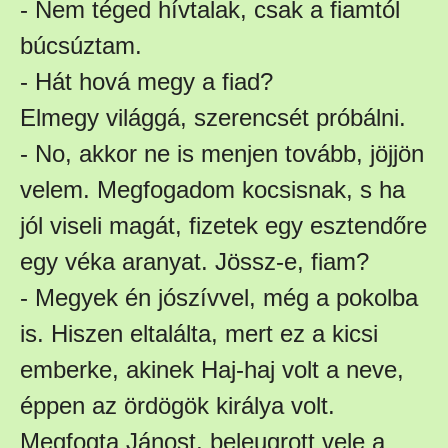
- Nem téged hívtalak, csak a fiamtól
búcsúztam.
- Hát hová megy a fiad?
Elmegy világgá, szerencsét próbálni.
- No, akkor ne is menjen tovább, jöjjön
velem. Megfogadom kocsisnak, s ha
jól viseli magát, fizetek egy esztendőre
egy véka aranyat. Jössz-e, fiam?
- Megyek én jószívvel, még a pokolba
is.
Hiszen eltalálta, mert ez a kicsi
emberke, akinek Haj-haj volt a neve,
éppen az ördögök királya volt.
Megfogta Jánost, beleugrott vele a