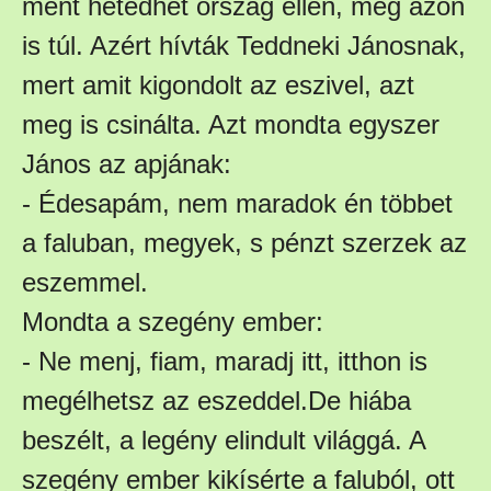
ment hetedhét ország ellen, még azon
is túl. Azért hívták Teddneki Jánosnak,
mert amit kigondolt az eszivel, azt
meg is csinálta. Azt mondta egyszer
János az apjának:
- Édesapám, nem maradok én többet
a faluban, megyek, s pénzt szerzek az
eszemmel.
Mondta a szegény ember:
- Ne menj, fiam, maradj itt, itthon is
megélhetsz az eszeddel.
De hiába
beszélt, a legény elindult világgá. A
szegény ember kikísérte a faluból, ott