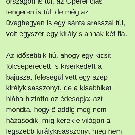
országon is túl, az Óperenciás-
tengeren is túl, de még az
üveghegyen is egy sánta arasszal túl,
volt egyszer egy király s annak két fia.
Az idősebbik fiú, ahogy egy kicsit
fölcseperedett, s kiserkedett a
bajusza, feleségül vett egy szép
királykisasszonyt, de a kisebbiket
hiába biztatta az édesapja: azt
mondta, hogy ő addig meg nem
házasodik, míg kerek e világon a
legszebb királykisasszonyt meg nem