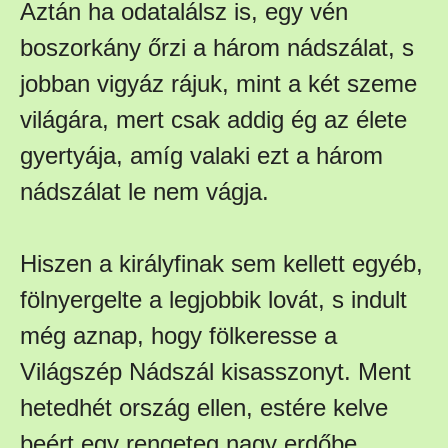
Aztán ha odatalálsz is, egy vén
boszorkány őrzi a három nádszálat, s
jobban vigyáz rájuk, mint a két szeme
világára, mert csak addig ég az élete
gyertyája, amíg valaki ezt a három
nádszálat le nem vágja.
Hiszen a királyfinak sem kellett egyéb,
fölnyergelte a legjobbik lovát, s indult
még aznap, hogy fölkeresse a
Világszép Nádszál kisasszonyt. Ment
hetedhét ország ellen, estére kelve
beért egy rengeteg nagy erdőbe,