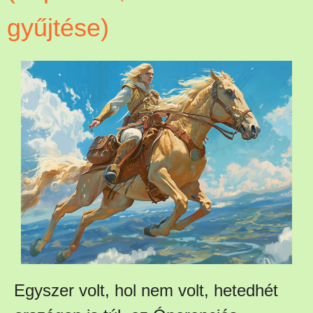
gyűjtése)
Egyszer volt, hol nem volt, hetedhét