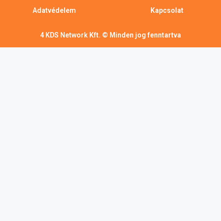
Adatvédelem
Kapcsolat
4 KDS Network Kft. © Minden jog fenntartva