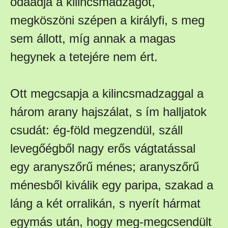
odaadja a kilincsmadzagot,
megköszöni szépen a királyfi, s meg
sem állott, míg annak a magas
hegynek a tetejére nem ért.
Ott megcsapja a kilincsmadzaggal a
három arany hajszálat, s ím halljatok
csudát: ég-föld megzendül, száll
levegőégből nagy erős vágtatással
egy aranyszőrű ménes; aranyszőrű
ménesből kiválik egy paripa, szakad a
láng a két orralikán, s nyerít hármat
egymás után, hogy meg-megcsendült