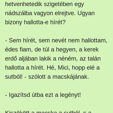
hetvenhetedik szigetében egy
nádszálba vagyon elrejtve. Ugyan
bizony hallotta-e hírét?
- Sem hírét, sem nevét nem hallottam,
édes fiam, de túl a hegyen, a kerek
erdő aljában lakik a néném, az talán
hallotta a hírét. Hé, Mici, hopp elé a
sutból! - szólott a macskájának.
- Igazítsd útba ezt a legényt!
Kiszökött a macska a sutból, s a